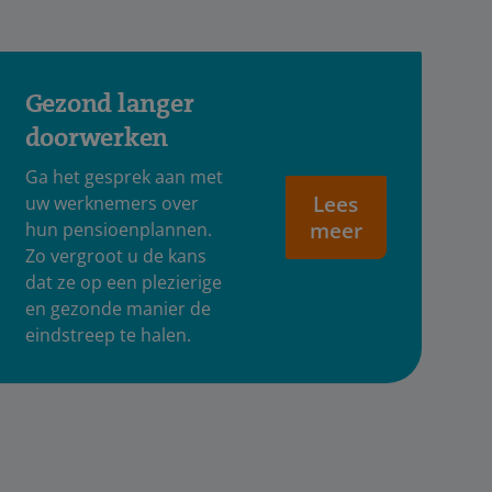
Gezond langer
doorwerken
Ga het gesprek aan met
Lees
uw werknemers over
meer
hun pensioenplannen.
Zo vergroot u de kans
dat ze op een plezierige
en gezonde manier de
eindstreep te halen.