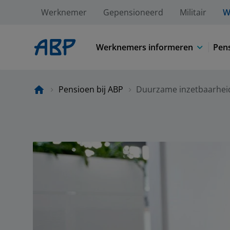
Werknemer
Gepensioneerd
Militair
W
Werknemers informeren
Pens
Pensioen bij ABP
Duurzame inzetbaarhei