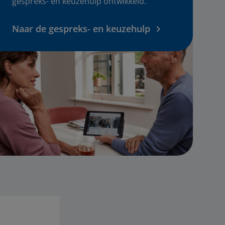
gespreks- en keuzehulp ontwikkeld.
Naar de gespreks- en keuzehulp