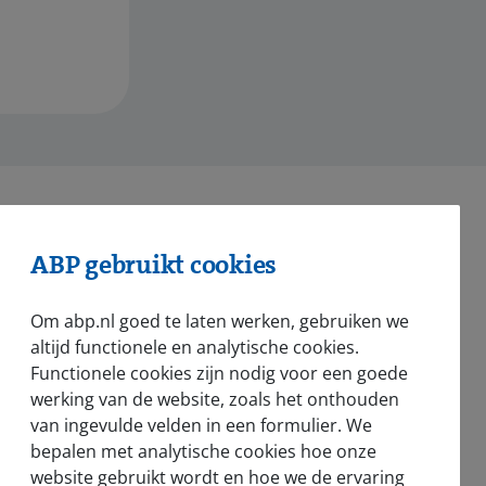
ABP gebruikt cookies
nsioen bij ABP
Om abp.nl goed te laten werken, gebruiken we
altijd functionele en analytische cookies.
nsioenregeling in het kort
Functionele cookies zijn nodig voor een goede
l werkgever rondom pensioen
werking van de website, zoals het onthouden
van ingevulde velden in een formulier. We
urzame inzetbaarheid
bepalen met analytische cookies hoe onze
website gebruikt wordt en hoe we de ervaring
deo's en webinars