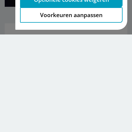
Voorkeuren aanpassen
Geef het ontslag aan ons door
Geef de einddatum van het dienstverband op tijd
aan ons door.
Meer over ontslag doorgeven