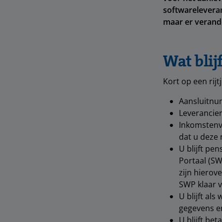
softwareleveran
maar er verand
Wat blij
Kort op een rijtj
Aansluitnum
Leverancie
Inkomstenv
dat u deze 
U blijft pe
Portaal (SW
zijn hierov
SWP klaar v
U blijft al
gegevens en
U blijft bet