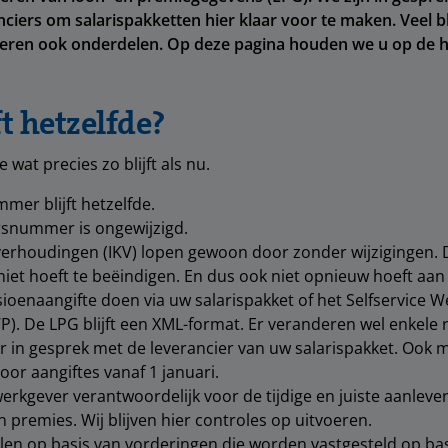
ciers om salarispakketten hier klaar voor te maken. Veel bli
eren ook onderdelen. Op deze pagina houden we u op de h
ft hetzelfde?
e wat precies zo blijft als nu.
mer blijft hetzelfde.
rsnummer is ongewijzigd.
erhoudingen (IKV) lopen gewoon door zonder wijzigingen. 
niet hoeft te beëindigen. En dus ook niet opnieuw hoeft aa
nsioenaangifte doen via uw salarispakket of het Selfservice 
P). De LPG blijft een XML-format. Er veranderen wel enkele
er in gesprek met de leverancier van uw salarispakket. Ook
oor aangiftes vanaf 1 januari.
s werkgever verantwoordelijk voor de tijdige en juiste aanleve
 premies. Wij blijven hier controles op uitvoeren.
alen op basis
van vorderingen die worden vastgesteld op ba