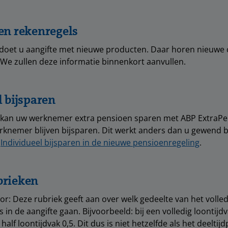
en rekenregels
 doet u aangifte met nieuwe producten. Daar horen nieuwe
. We zullen deze informatie binnenkort aanvullen.
l bijsparen
kan uw werknemer extra pensioen sparen met ABP ExtraPen
knemer blijven bijsparen. Dit werkt anders dan u gewend 
a
Individueel bijsparen in de nieuwe pensioenregeling
.
brieken
or: Deze rubriek geeft aan over welk gedeelte van het volled
 in de aangifte gaan. Bijvoorbeeld: bij een volledig loontijd
 half loontijdvak 0,5. Dit dus is niet hetzelfde als het deelti