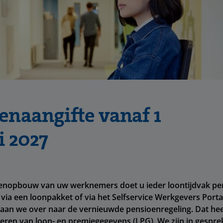
enaangifte vanaf 1
i 2027
enopbouw van uw werknemers doet u ieder loontijdvak pen
 via een loonpakket of via het Selfservice Werkgevers Porta
gaan we over naar de vernieuwde pensioenregeling. Dat he
eren van loon- en premiegegevens (LPG). We zijn in gespre