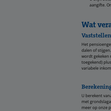
aangifte. O
Wat vera
Vaststelle
Het pensioenge
dalen of stijge
wordt gekeken n
toegekend) plus
variabele inkom
Berekening
U berekent van
met grondslagaa
meer op onze 