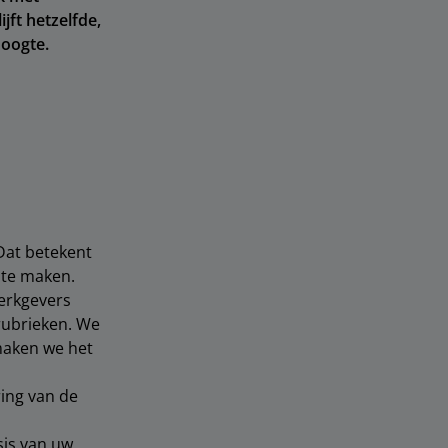
jft hetzelfde,
oogte.
Dat betekent
n te maken.
Werkgevers
 rubrieken. We
 maken we het
ring van de
sis van uw