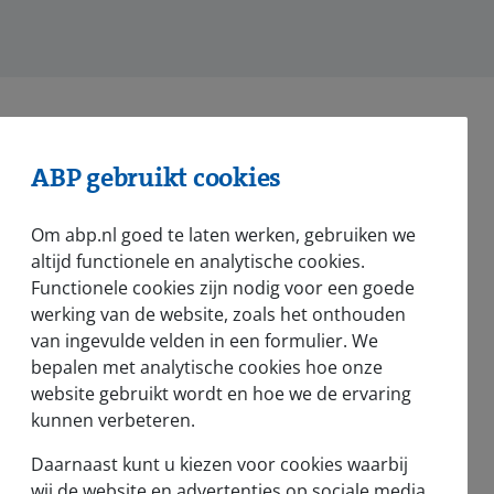
ABP gebruikt cookies
nsioen bij ABP
Om abp.nl goed te laten werken, gebruiken we
altijd functionele en analytische cookies.
nsioenregeling in het kort
Functionele cookies zijn nodig voor een goede
l werkgever rondom pensioen
werking van de website, zoals het onthouden
van ingevulde velden in een formulier. We
urzame inzetbaarheid
bepalen met analytische cookies hoe onze
website gebruikt wordt en hoe we de ervaring
deo's en webinars
kunnen verbeteren.
t vernieuwde pensioenstelsel
Daarnaast kunt u kiezen voor cookies waarbij
nsioenambassadeurs
wij de website en advertenties op sociale media