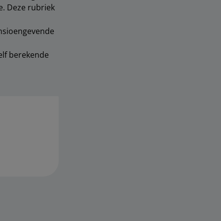
e. Deze rubriek
pensioengevende
zelf berekende