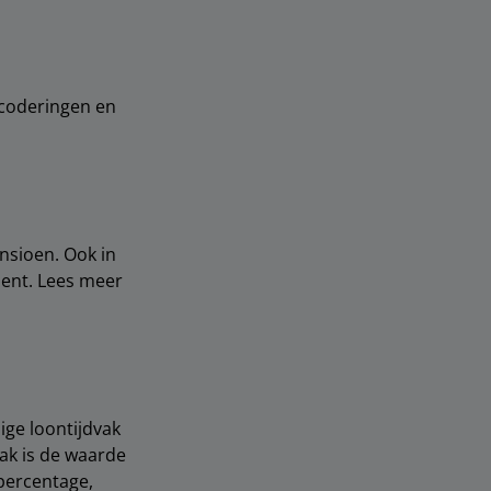
 coderingen en
sioen. Ook in
bent. Lees meer
ige loontijdvak
vak is de waarde
jdpercentage,