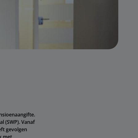
sioenaangifte.
al (SWP). Vanaf
eft gevolgen
k met