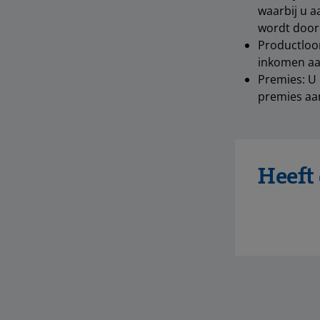
waarbij u a
wordt door 
Productloon
inkomen aan
Premies: U 
premies aa
Heeft