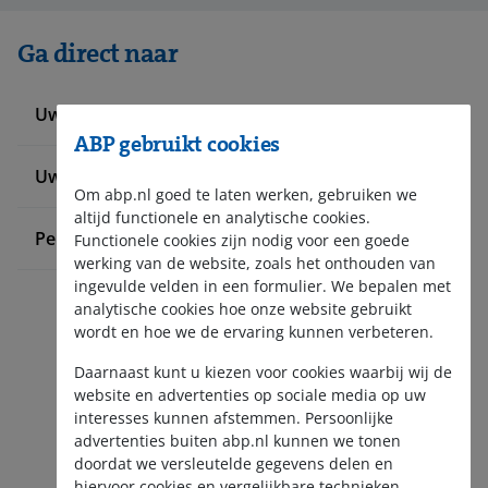
Ga direct naar
Uw werknemers informeren
ABP gebruikt cookies
Uw pensioenadministratie doen
Om abp.nl goed te laten werken, gebruiken we
altijd functionele en analytische cookies.
Pensioen bij ABP
Functionele cookies zijn nodig voor een goede
werking van de website, zoals het onthouden van
ingevulde velden in een formulier. We bepalen met
analytische cookies hoe onze website gebruikt
wordt en hoe we de ervaring kunnen verbeteren.
Daarnaast kunt u kiezen voor cookies waarbij wij de
website en advertenties op sociale media op uw
interesses kunnen afstemmen. Persoonlijke
Aanmelden nieuwsbrief
advertenties buiten abp.nl kunnen we tonen
doordat we versleutelde gegevens delen en
hiervoor cookies en vergelijkbare technieken