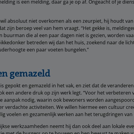
lding is een melding, daar ga je op af. Ongeacht of je diens
il absoluut niet overkomen als een zeurpiet, hij houdt van
 dat zijn beroep veel van hem vraagt. “Het gekke is, melding
n buurman die al een paar dagen niet is gezien, worden vaa
pikkedonker betreden wij dan het huis, zoekend naar de lich
uderhoogte een paar voeten bungelen.”
en gemazeld
s gepokt en gemazeld in het vak, en ziet dat de verandere
k een andere druk op zijn werk legt. “Voor het verbeteren v
eve aanpak nodig, waarin ook bewoners worden aangespoor
r verdachte activiteiten. We willen hiermee een cultuur cr
lig voelen en gezamenlijk werken aan het terugdringen van c
elijkse werkzaamheden neemt hij dan ook deel aan lokale 
atie met de burgers op te bouwen en hen bewust te maken 