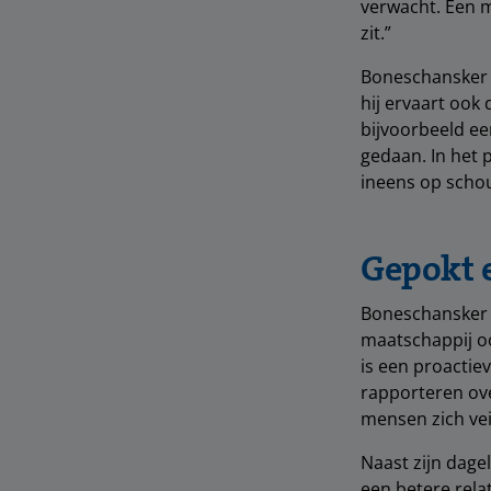
verwacht. Een me
zit.”
Boneschansker w
hij ervaart ook
bijvoorbeeld ee
gedaan. In het 
ineens op scho
Gepokt 
Boneschansker i
maatschappij oo
is een proacti
rapporteren ove
mensen zich vei
Naast zijn dag
een betere rel