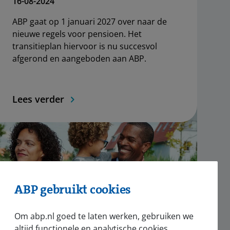
16-08-2024
ABP gaat op 1 januari 2027 over naar de
nieuwe regels voor pensioen. Het
transitieplan hiervoor is nu succesvol
afgerond en aangeboden aan ABP.
Lees verder
ABP gebruikt cookies
Om abp.nl goed te laten werken, gebruiken we
altijd functionele en analytische cookies.