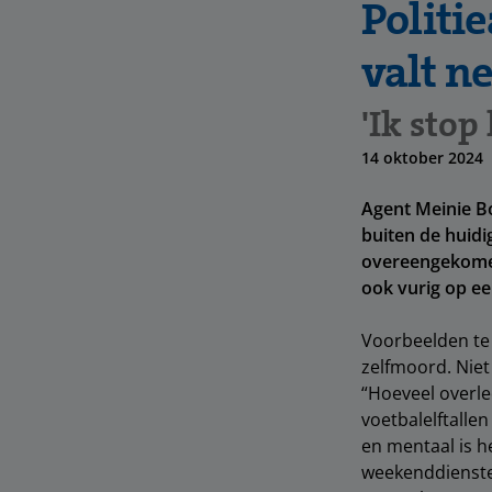
Politi
valt n
'Ik stop
14 oktober 2024
Agent Meinie Bo
buiten de huidi
overeengekomen 
ook vurig op ee
Voorbeelden te 
zelfmoord. Niet 
“Hoeveel overle
voetbalelftallen
en mentaal is h
weekenddiensten