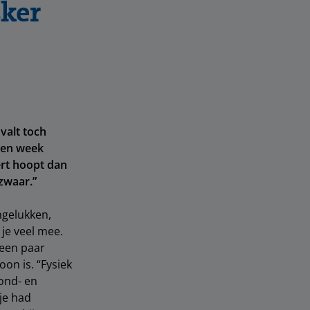
sker
valt toch
pen week
ert hoopt dan
 zwaar.”
ngelukken,
 je veel mee.
 een paar
oon is. “Fysiek
vond- en
je had