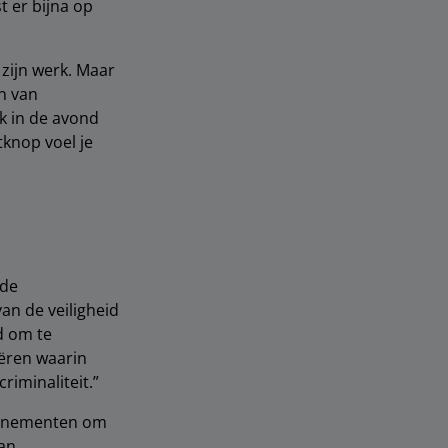
t er bijna op
 zijn werk. Maar
en van
k in de avond
tknop voel je
nde
an de veiligheid
d om te
eëren waarin
riminaliteit.”
evenementen om
van