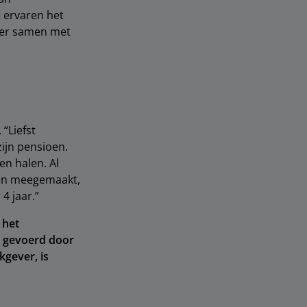
e ervaren het
meer samen met
 “Liefst
zijn pensioen.
en halen. Al
ben meegemaakt,
4 jaar.”
 het
s gevoerd door
kgever, is