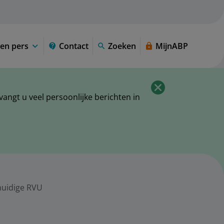
en pers
Contact
Zoeken
MijnABP
ngt u veel persoonlijke berichten in
huidige RVU