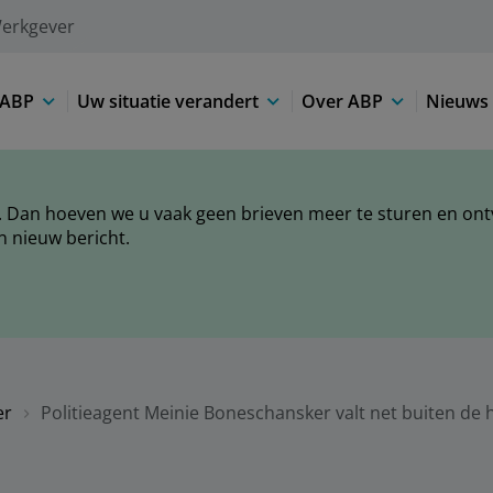
erkgever
 ABP
Uw situatie verandert
Over ABP
Nieuws 
 Dan hoeven we u vaak geen brieven meer te sturen en ontva
n nieuw bericht.
er
Politieagent Meinie Boneschansker valt net buiten de 