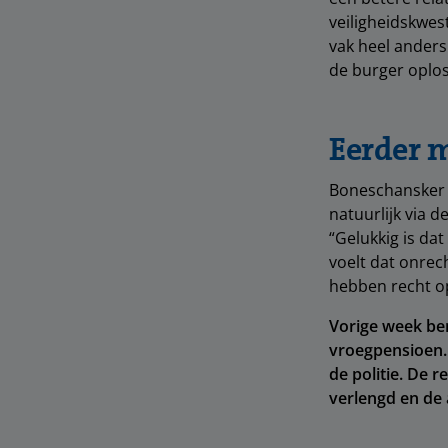
veiligheidskwest
vak heel anders
de burger oplo
Eerder 
Boneschansker ho
natuurlijk via d
“Gelukkig is dat
voelt dat onrec
hebben recht op
Vorige week ber
vroegpensioen.
de politie. De 
verlengd en de 