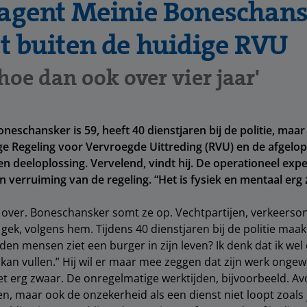
eagent Meinie Boneschan
et buiten de huidige RVU
 hoe dan ook over vier jaar'
neschansker is 59, heeft 40 dienstjaren bij de politie, maar 
ge Regeling voor Vervroegde Uittreding (RVU) en de afgelo
deeloplossing. Vervelend, vindt hij. De operationeel exp
n verruiming van de regeling. “Het is fysiek en mentaal erg
over. Boneschansker somt ze op. Vechtpartijen, verkeerso
gek, volgens hem. Tijdens 40 dienstjaren bij de politie maak
den mensen ziet een burger in zijn leven? Ik denk dat ik wel
 kan vullen.” Hij wil er maar mee zeggen dat zijn werk ongew
et erg zwaar. De onregelmatige werktijden, bijvoorbeeld. A
, maar ook de onzekerheid als een dienst niet loopt zoals 