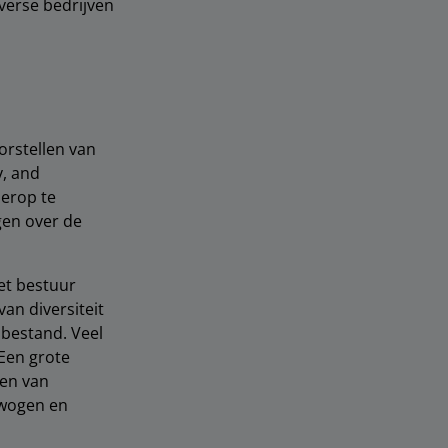
erse bedrijven
orstellen van
y, and
ierop te
gen over de
het bestuur
van diversiteit
bestand. Veel
 Een grote
len van
rwogen en