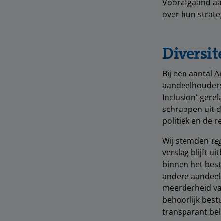
Voorafgaand aa
over hun strate
Diversite
Bij een aantal 
aandeelhouders 
Inclusion’-gerel
schrappen uit d
politiek en de r
Wij stemden
te
verslag blijft u
binnen het bes
andere aandeel
meerderheid va
behoorlijk best
transparant bel