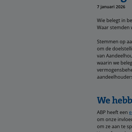
7 januari 2026
Wie belegt in b
Waar stemden we
Stemmen op aan
om de doelstell
van Aandeelhoud
waarin we beleg
vermogensbehee
aandeelhouders
We hebb
ABP heeft een
e
om onze invloed
om ze aan te s