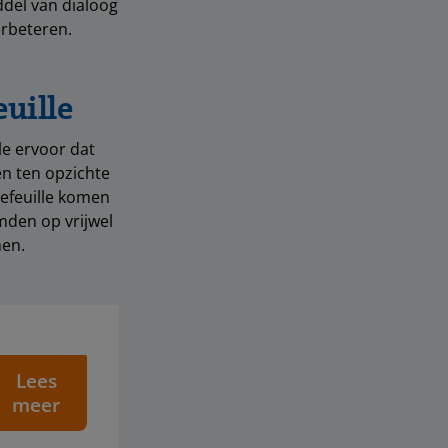
ddel van dialoog
erbeteren.
uille
le
ervoor dat
en ten opzichte
tefeuille komen
mden op vrijwel
nen.
Lees
meer