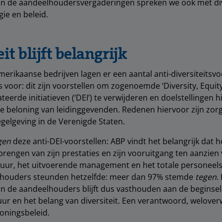
n de aandeelhoudersvergaderingen spreken we ook met div
gie en beleid.
it blijft belangrijk
Amerikaanse bedrijven lagen er een aantal anti-diversiteitsvo
voor: dit zijn voorstellen om zogenoemde ‘Diversity, Equit
ateerde initiatieven (‘DEI’) te verwijderen en doelstellingen h
e beloning van leidinggevenden. Redenen hiervoor zijn zor
egelgeving in de Verenigde Staten.
gen
deze anti-DEI-voorstellen: ABP vindt het belangrijk dat 
itbrengen van zijn prestaties en zijn vooruitgang ten aanzien 
tuur, het uitvoerende management en het totale personeels
houders steunden hetzelfde: meer dan 97% stemde
tegen
.
n de aandeelhouders blijft dus vasthouden aan de beginse
uur en het belang van diversiteit. Een verantwoord, welove
oningsbeleid.