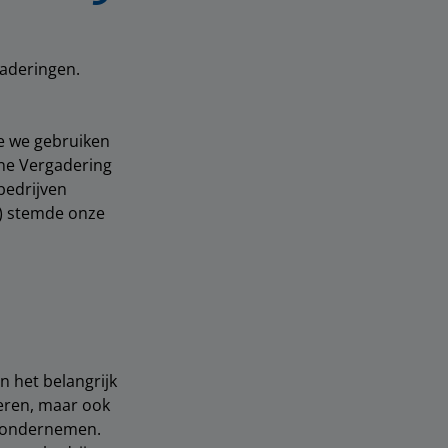
gaderingen.
e we gebruiken
ene Vergadering
bedrijven
i) stemde onze
n het belangrijk
deren, maar ook
e ondernemen.