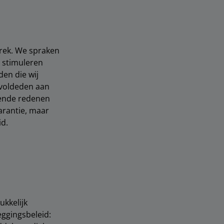
rek. We spraken
n stimuleren
rden
die wij
 voldeden aan
lende redenen
arantie, maar
id.
ukkelijk
ggingsbeleid: