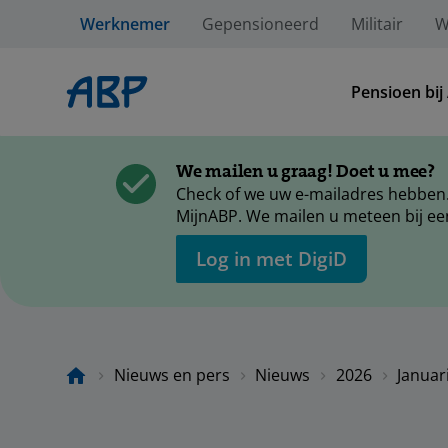
Werknemer
Gepensioneerd
Militair
W
Pensioen bij
We mailen u graag! Doet u mee?
Check of we uw e-mailadres hebben.
MijnABP. We mailen u meteen bij ee
Log in met DigiD
Nieuws en pers
Nieuws
2026
Januar