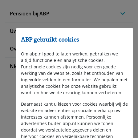
Pensioen bij ABP
Uw situatie verandert
ABP gebruikt cookies
Over ABP
Om abp.nl goed te laten werken, gebruiken we
altijd functionele en analytische cookies.
Nieuws en pers
Functionele cookies zijn nodig voor een goede
werking van de website, zoals het onthouden van
ingevulde velden in een formulier. We bepalen met
analytische cookies hoe onze website gebruikt
wordt en hoe we de ervaring kunnen verbeteren.
Daarnaast kunt u kiezen voor cookies waarbij wij de
website en advertenties op sociale media op uw
interesses kunnen afstemmen. Persoonlijke
Aanmelden nieuwsbrief
advertenties buiten abp.nl kunnen we tonen
doordat we versleutelde gegevens delen en
hiervoor cookies en vergelijkbare technieken