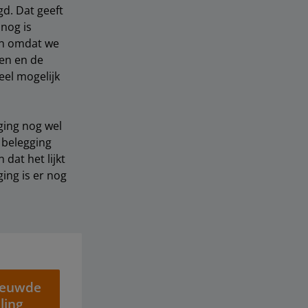
gd. Dat geeft
 nog is
en omdat we
en en de
eel mogelijk
gging nog wel
 belegging
dat het lijkt
ing is er nog
ieuwde
ling