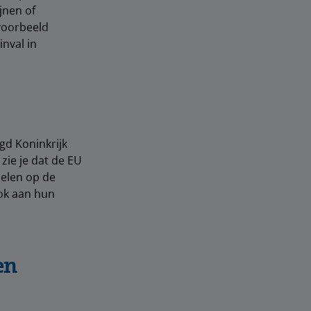
jnen of
 voorbeeld
inval in
gd Koninkrijk
 zie je dat de EU
pelen op de
ook aan hun
en