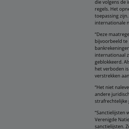
die volgens de 
regels. Het opn
toepassing zijn
internationale 
“Deze maatrege
bijvoorbeeld te
bankrekeningen
internationaal 
geblokkeerd. Al
het verboden is
verstrekken aan
“Het niet naleve
andere juridisc
strafrechtelijk
“Sanctielijsten
Verenigde Natie
sanctielijsten. 