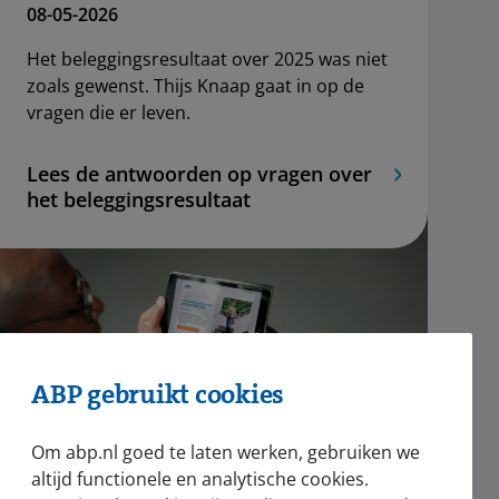
08-05-2026
Het beleggingsresultaat over 2025 was niet
zoals gewenst. Thijs Knaap gaat in op de
vragen die er leven.
Lees de antwoorden op vragen over
het beleggingsresultaat
ABP gebruikt cookies
Om abp.nl goed te laten werken, gebruiken we
altijd functionele en analytische cookies.