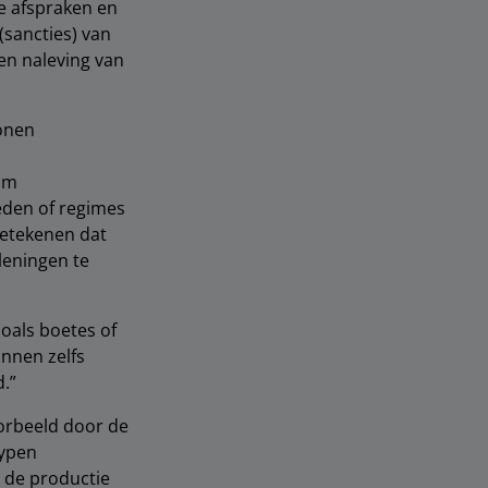
e afspraken en
(sancties) van
en naleving van
onen
om
eden of regimes
betekenen dat
leningen te
zoals boetes of
unnen zelfs
.”
oorbeeld door de
typen
ij de productie