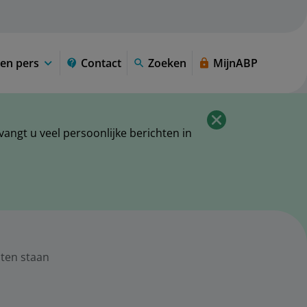
en pers
Contact
Zoeken
MijnABP
ngt u veel persoonlijke berichten in
sten staan