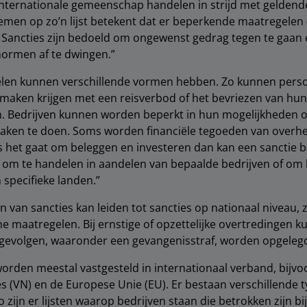
internationale gemeenschap handelen in strijd met geldend
emen op zo’n lijst betekent dat er beperkende maatregelen 
. Sancties zijn bedoeld om ongewenst gedrag tegen te gaan 
normen af te dwingen.”
len kunnen verschillende vormen hebben. Zo kunnen pers
 maken krijgen met een reisverbod of het bevriezen van hun
. Bedrijven kunnen worden beperkt in hun mogelijkheden 
zaken te doen. Soms worden financiële tegoeden van overh
s het gaat om beleggen en investeren dan kan een sanctie 
 om te handelen in aandelen van bepaalde bedrijven of om 
 specifieke landen.”
n van sancties kan leiden tot sancties op nationaal niveau, 
he maatregelen. Bij ernstige of opzettelijke overtredingen k
e gevolgen, waaronder een gevangenisstraf, worden opgelegd
 worden meestal vastgesteld in internationaal verband, bijv
s (VN) en de Europese Unie (EU). Er bestaan verschillende 
Zo zijn er lijsten waarop bedrijven staan die betrokken zijn b