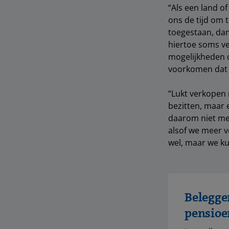
“Als een land of
ons de tijd om t
toegestaan, dan
hiertoe soms ve
mogelijkheden o
voorkomen dat w
“Lukt verkopen 
bezitten, maar 
daarom niet mee
alsof we meer v
wel, maar we k
Belegge
pensioe