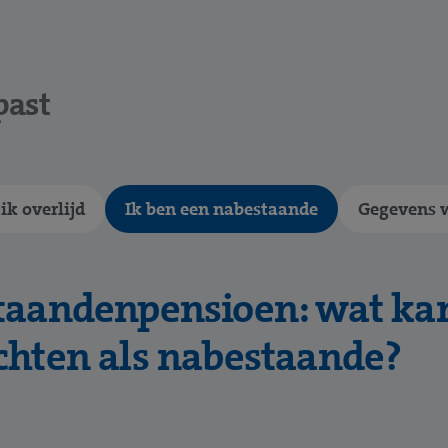
past
k overlijd
Ik ben een nabestaande
Gegevens w
aandenpensioen: wat kan
hten als nabestaande?