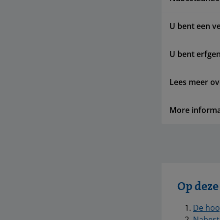
U bent een v
U bent erfg
Lees meer ov
More informa
Op deze
De hoo
Nabest