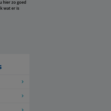
 u hier zo goed
k wat er is
s