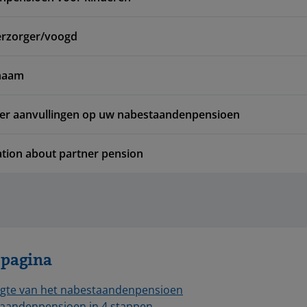
erzorger/voogd
enaam
er aanvullingen op uw nabestaandenpensioen
tion about partner pension
 pagina
gte van het nabestaandenpensioen
aandenpensioen in 4 stappen