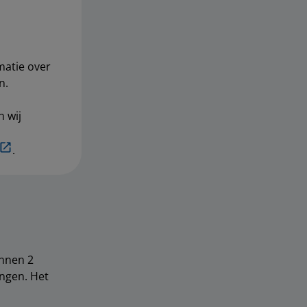
matie over
n.
n wij
.
innen 2
ngen. Het
.