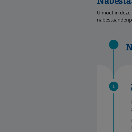
Nabesta
U moet in deze 
nabestaandenpen
N
1