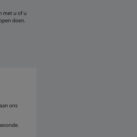
n met u of u
appen doen.
 aan ons
woonde.