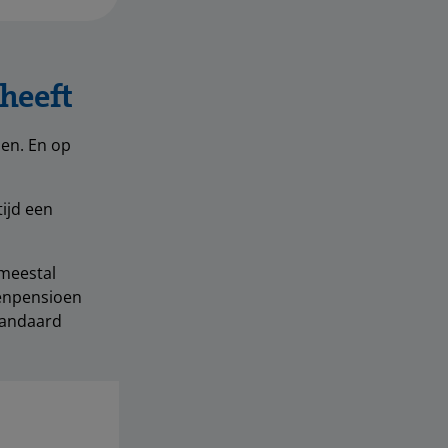
 heeft
oen. En op
ijd een
 meestal
denpensioen
standaard