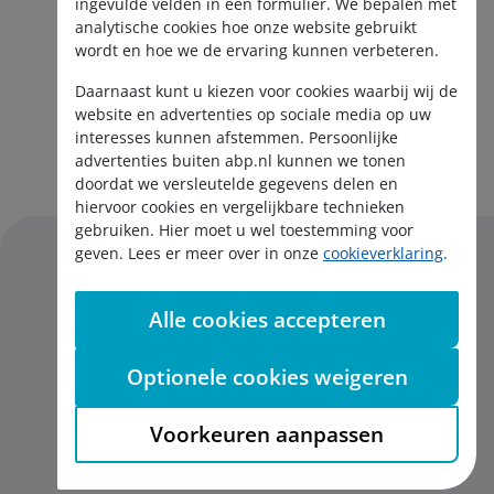
ingevulde velden in een formulier. We bepalen met
analytische cookies hoe onze website gebruikt
wordt en hoe we de ervaring kunnen verbeteren.
Daarnaast kunt u kiezen voor cookies waarbij wij de
website en advertenties op sociale media op uw
interesses kunnen afstemmen. Persoonlijke
Aanmelden nieuwsbrief
advertenties buiten abp.nl kunnen we tonen
doordat we versleutelde gegevens delen en
hiervoor cookies en vergelijkbare technieken
gebruiken. Hier moet u wel toestemming voor
geven. Lees er meer over in onze
cookieverklaring
.
Alle cookies accepteren
Disclaimer
Privacy
Optionele cookies weigeren
Cookies
English
Voorkeuren aanpassen
Toegankelijkheid