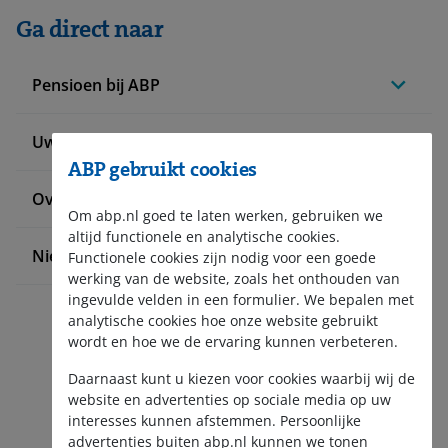
Ga direct naar
Pensioen bij ABP
Uw situatie verandert
ABP gebruikt cookies
Over ABP
Om abp.nl goed te laten werken, gebruiken we
altijd functionele en analytische cookies.
Nieuws en pers
Functionele cookies zijn nodig voor een goede
werking van de website, zoals het onthouden van
ingevulde velden in een formulier. We bepalen met
analytische cookies hoe onze website gebruikt
wordt en hoe we de ervaring kunnen verbeteren.
Daarnaast kunt u kiezen voor cookies waarbij wij de
website en advertenties op sociale media op uw
interesses kunnen afstemmen. Persoonlijke
Aanmelden nieuwsbrief
advertenties buiten abp.nl kunnen we tonen