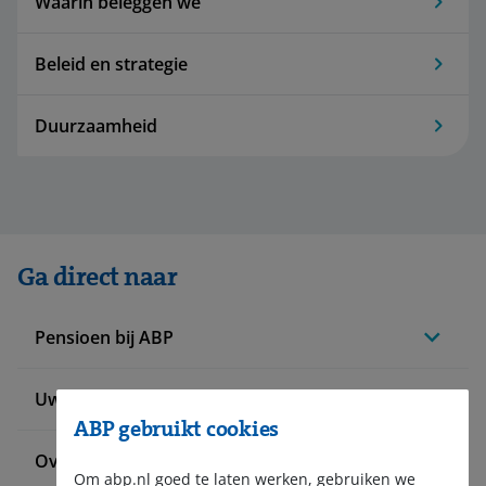
Waarin beleggen we
Beleid en strategie
Duurzaamheid
Ga direct naar
Pensioen bij ABP
Uw situatie verandert
ABP gebruikt cookies
Over ABP
Om abp.nl goed te laten werken, gebruiken we