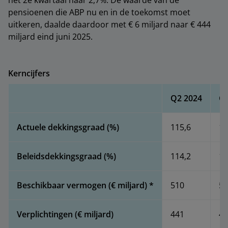
het 2e kwartaal naar 2,7%. De waarde van de
pensioenen die ABP nu en in de toekomst moet
uitkeren, daalde daardoor met € 6 miljard naar € 444
miljard eind juni 2025.
Kerncijfers
Q2 2024
Q3
Actuele dekkingsgraad (%)
115,6
11
Beleidsdekkingsgraad (%)
114,2
11
Beschikbaar vermogen (€ miljard) *
510
53
Verplichtingen (€ miljard)
441
46