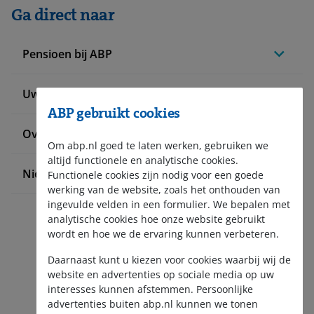
Ga direct naar
Pensioen bij ABP
Uw situatie verandert
ABP gebruikt cookies
Over ABP
Om abp.nl goed te laten werken, gebruiken we
altijd functionele en analytische cookies.
Nieuws en pers
Functionele cookies zijn nodig voor een goede
werking van de website, zoals het onthouden van
ingevulde velden in een formulier. We bepalen met
analytische cookies hoe onze website gebruikt
wordt en hoe we de ervaring kunnen verbeteren.
Daarnaast kunt u kiezen voor cookies waarbij wij de
website en advertenties op sociale media op uw
interesses kunnen afstemmen. Persoonlijke
Aanmelden nieuwsbrief
advertenties buiten abp.nl kunnen we tonen