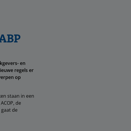
 ABP
rkgevers- en
ieuwe regels er
rwerpen op
ken staan in een
e ACOP, de
 gaat de