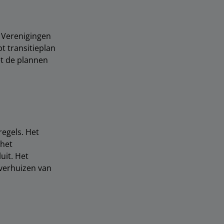
 Verenigingen
t transitieplan
et de plannen
regels. Het
 het
uit. Het
everhuizen van