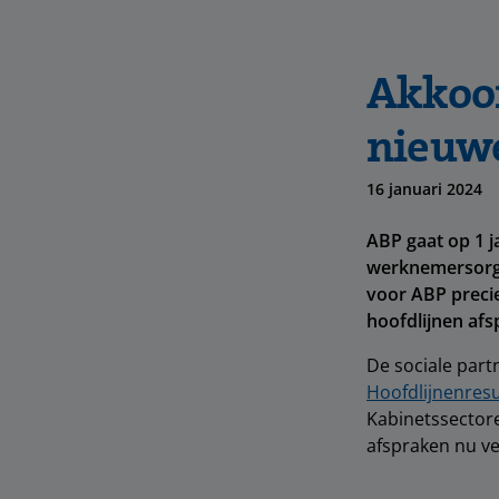
Akkoor
nieuwe
16 januari 2024
ABP gaat op 1 j
werknemersorgan
voor ABP precie
hoofdlijnen af
De sociale part
Hoofdlijnenresu
Kabinetssector
afspraken nu ve