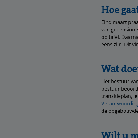
Hoe gaat
Eind maart pra
van gepensionee
op tafel. Daarn
eens zijn. Dit v
Wat doe
Het bestuur van
bestuur beoorde
transitieplan, 
Verantwoordin
de opgebouwde
Wilt u 