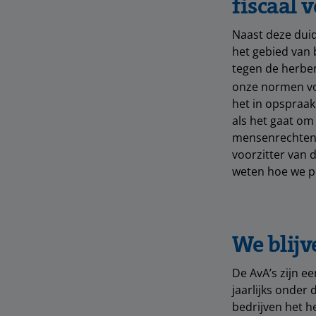
fiscaal 
Naast deze duid
het gebied van
tegen de herben
onze normen v
het in opspraak
als het gaat om
mensenrechten
voorzitter van 
weten hoe we p
We blijv
De AvA’s zijn e
jaarlijks onder
bedrijven het h