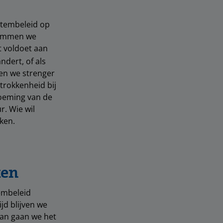
stembeleid op
temmen we
t voldoet aan
ndert, of als
den we strenger
trokkenheid bij
oeming van de
r. Wie wil
jken.
ken
embeleid
jd blijven we
Dan gaan we het