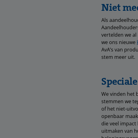
Niet me
Als aandeelhou
Aandeelhouders 
vertelden we al
we ons nieuwe
AvA’s van produ
stem meer uit.
Speciale
We vinden het b
stemmen we teg
of het niet-uitv
openbaar maakt.
die veel impac
uitmaken van hu