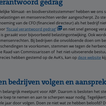
verantwoord gedrag
elijke ‘klimaat- en biodiversiteitsstemmen’ hebben we ons 
 belastingen en mensenrechten verder aangescherpt. Zo s
oeming van de CFO (financieel directeur) als het bedrijf nie
oor
‘fiscaal verantwoord gedrag’
en niet snel genoeg vera
 is geraakt voor bijvoorbeeld belastingontwijking. Ook wor
 mensenrechten. Bij bedrijven die onvoldoende doen om be
schendingen te voorkomen, stemmen we tegen de herben
de Raad van Commissarissen of het niet-uitvoerende bestuu
recies hebben gestemd op de AvA’s, kan op
deze website
ki
en bedrijven volgen en aanspre
en belangrijk meetpunt voor ABP. Daarom is besloten het st
 de loep te nemen en aan te scherpen waar nodig. Tegelijkerti
ele jaar door volgen. Doen ze niet wat ze hebben beloofd? 