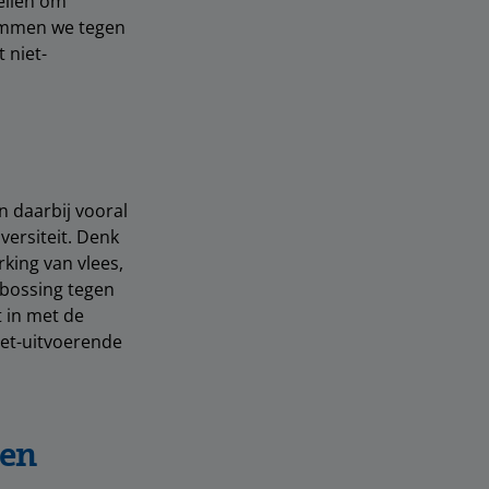
tellen om
temmen we tegen
 niet-
n daarbij vooral
versiteit. Denk
rking van vlees,
tbossing tegen
t in met de
iet-uitvoerende
 en