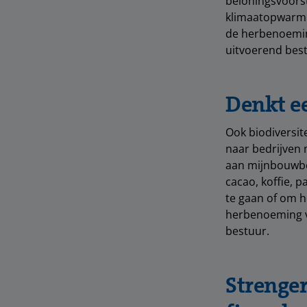
beloningsvoorst
klimaatopwarmi
de herbenoeming
uitvoerend best
Denkt ee
Ook biodiversite
naar bedrijven m
aan mijnbouwbed
cacao, koffie, 
te gaan of om h
herbenoeming v
bestuur.
Strenge