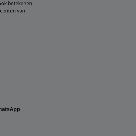
k ook betekenen
ucenten van
hatsApp