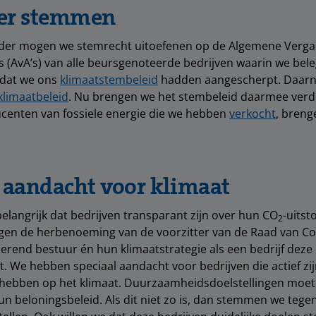
er stemmen
der mogen we stemrecht uitoefenen op de Algemene Verga
(AvA’s) van alle beursgenoteerde bedrijven waarin we bele
 dat we ons
klimaatstembeleid
hadden aangescherpt. Daarn
klimaatbeleid
. Nu brengen we het stembeleid daarmee verder
centen van fossiele energie die we hebben
verkocht
, breng
 aandacht voor klimaat
elangrijk dat bedrijven transparant zijn over hun CO
-uits
2
en de herbenoeming van de voorzitter van de Raad van C
oerend bestuur én hun klimaatstrategie als een bedrijf deze 
 We hebben speciaal aandacht voor bedrijven die actief zij
t hebben op het klimaat. Duurzaamheidsdoelstellingen moet
n beloningsbeleid. Als dit niet zo is, dan stemmen we tege