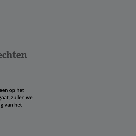
echten
leen op het
aat, zullen we
ng van het