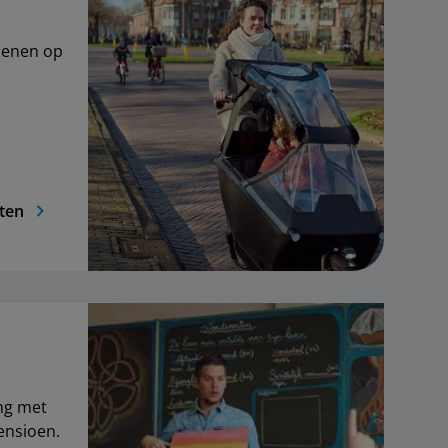
oenen op
ten
ng met
ensioen.