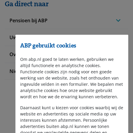
Ga direct naar
Pensioen bij ABP
Uw situatie verandert
ABP gebruikt cookies
Over ABP
Om abp.nl goed te laten werken, gebruiken we
altijd functionele en analytische cookies.
Nieuws en pers
Functionele cookies zijn nodig voor een goede
werking van de website, zoals het onthouden van
ingevulde velden in een formulier. We bepalen met
analytische cookies hoe onze website gebruikt
wordt en hoe we de ervaring kunnen verbeteren.
Daarnaast kunt u kiezen voor cookies waarbij wij de
website en advertenties op sociale media op uw
interesses kunnen afstemmen. Persoonlijke
Aanmelden nieuwsbrief
advertenties buiten abp.nl kunnen we tonen
doordat we versleutelde gegevens delen en