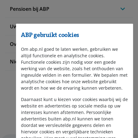
Pensioen bij ABP
Uw situatie verandert
ABP gebruikt cookies
Over ABP
Om abp.nl goed te laten werken, gebruiken we
altijd functionele en analytische cookies.
Nieuws en pers
Functionele cookies zijn nodig voor een goede
werking van de website, zoals het onthouden van
ingevulde velden in een formulier. We bepalen met
analytische cookies hoe onze website gebruikt
wordt en hoe we de ervaring kunnen verbeteren.
Daarnaast kunt u kiezen voor cookies waarbij wij de
website en advertenties op sociale media op uw
interesses kunnen afstemmen. Persoonlijke
Aanmelden nieuwsbrief
advertenties buiten abp.nl kunnen we tonen
doordat we versleutelde gegevens delen en
hiervoor cookies en vergelijkbare technieken