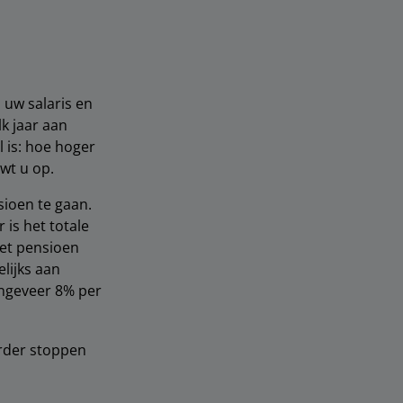
: uw salaris en
k jaar aan
l is: hoe hoger
wt u op.
sioen te gaan.
is het totale
et pensioen
lijks aan
ongeveer 8% per
erder stoppen