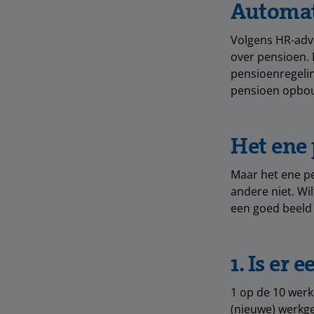
Automat
Volgens HR-advi
over pensioen.
pensioenregelin
pensioen opbo
Het ene 
Maar het ene pe
andere niet. Wil
een goed beeld 
1. Is er
1 op de 10 werk
(nieuwe) werkg