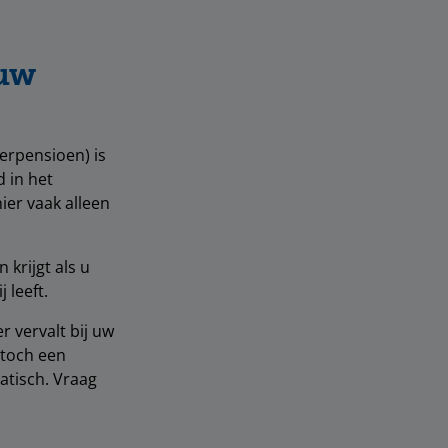
 uw
erpensioen) is
 in het
er vaak alleen
krijgt als u
 leeft.
r vervalt bij uw
 toch een
atisch. Vraag