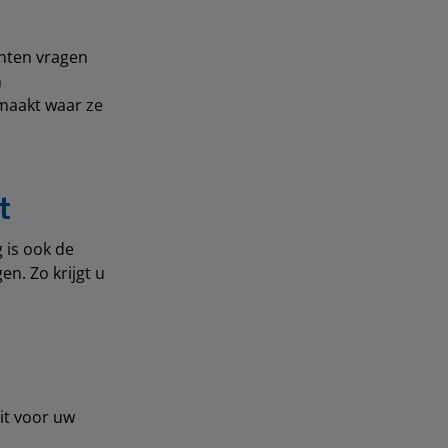
anten vragen
n
tmaakt waar ze
t
 is ook de
en. Zo krijgt u
it voor uw