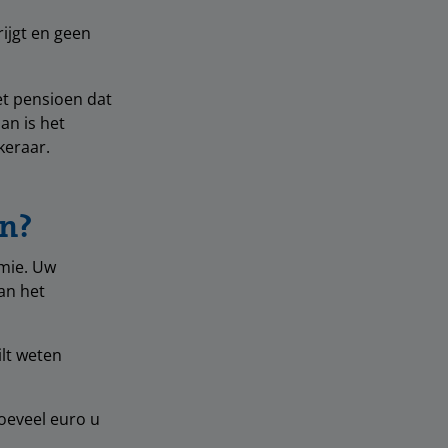
rijgt en geen
t pensioen dat
an is het
keraar.
en?
mie. Uw
an het
ilt weten
hoeveel euro u