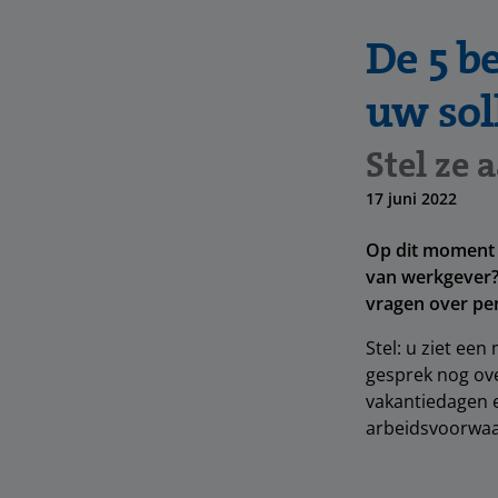
De 5 b
uw soll
Stel ze
17 juni 2022
Op dit moment z
van werkgever?
vragen over pens
Stel: u ziet een
gesprek nog ove
vakantiedagen e
arbeidsvoorwaa