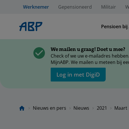
Werknemer
Gepensioneerd
Militair
W
Pensioen bij
We mailen u graag! Doet u mee?
Check of we uw e-mailadres hebben.
MijnABP. We mailen u meteen bij ee
Log in met DigiD
Nieuws en pers
Nieuws
2021
Maart