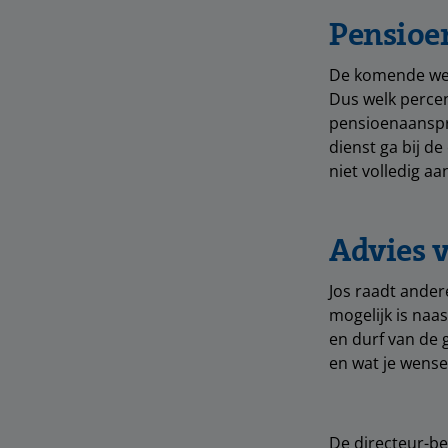
Pensioen
De komende weke
Dus welk percent
pensioenaanspra
dienst ga bij d
niet volledig a
Advies 
Jos raadt ande
mogelijk is naa
en durf van de g
en wat je wensen
De directeur-be