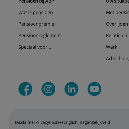
Pensioen bij ABP
Uw situati
Wat is pensioen
Met pensi
Pensioenpremie
Overlijden
Pensioenreglement
Relatie en 
Speciaal voor...
Werk
Arbeidson
Disclaimer
Privacy
Cookies
English
Toegankelijkheid