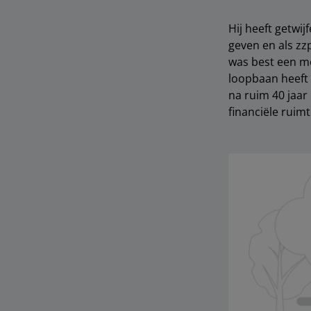
Hij heeft getwij
geven en als zz
was best een mo
loopbaan heeft z
na ruim 40 jaar
financiële ruim