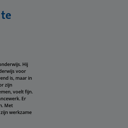
 te
onderwijs. Hij
nderwijs voor
end is, maar in
r zijn
men, voelt fijn.
lancewerk. Er
n. Met
n zijn werkzame