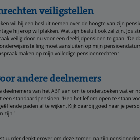
rechten veiligstellen
n wil hij een besluit nemen over de hoogte van zijn pensi
age hij erop wil plakken. Wat zijn besluit ook zal zijn, Jos ste
ak veilig door nu voor een deeltijdpensioen te gaan. ‘De dag
e onderwijsinstelling moet aansluiten op mijn pensioendatum
anspraak maken op mijn volledige pensioenrechten.’
voor andere deelnemers
re deelnemers van het ABP aan om te onderzoeken wat er 
st een standaardpensioen. ‘Heb het lef om open te staan vo
eëffende paden af te wijken. Kijk daarbij goed naar je persoo
 zijn.’
stuurder denkt erover om deze zomer, na zijn pensionering,