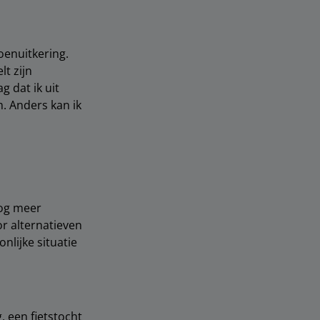
oenuitkering.
lt zijn
 dat ik uit
. Anders kan ik
nog meer
or alternatieven
nlijke situatie
 een fietstocht