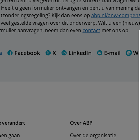
en en bent u vergeten dit terug te sturen? Dan vragen we 
. Heeft u geen formulier ontvangen en bent u van mening da
itzonderingsregeling? Kijk dan eens op
abp.nl/anw-compens
eel gestelde vragen over dit onderwerp. Wilt u een (nieuw)
rmulier aanvragen, neem dan even
contact
met ons op.
Facebook
X
LinkedIn
E-mail
W
a
e verandert
Over ABP
oen gaan
Over de organisatie