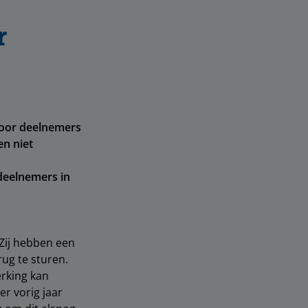
r
Voor deelnemers
en niet
 deelnemers in
 Zij hebben een
ug te sturen.
rking kan
r vorig jaar