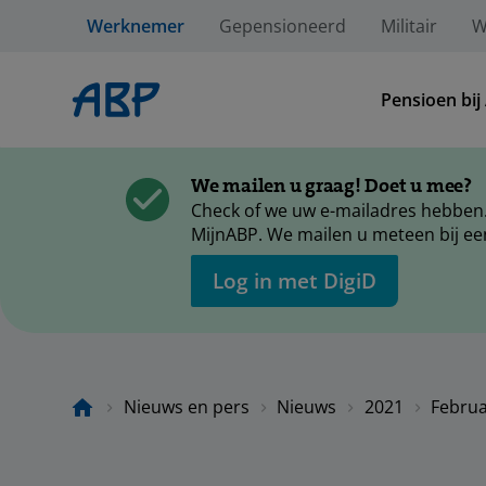
Werknemer
Gepensioneerd
Militair
W
Pensioen bij
We mailen u graag! Doet u mee?
Check of we uw e-mailadres hebben.
MijnABP. We mailen u meteen bij ee
Log in met DigiD
Nieuws en pers
Nieuws
2021
Februa