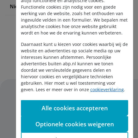
altijd functionele en analytische cookies.
Nieuws en pers
Functionele cookies zijn nodig voor een goede
werking van de website, zoals het onthouden van
ingevulde velden in een formulier. We bepalen met
analytische cookies hoe onze website gebruikt
wordt en hoe we de ervaring kunnen verbeteren.
Daarnaast kunt u kiezen voor cookies waarbij wij de
website en advertenties op sociale media op uw
interesses kunnen afstemmen. Persoonlijke
Aanmelden nieuwsbrief
advertenties buiten abp.nl kunnen we tonen
doordat we versleutelde gegevens delen en
hiervoor cookies en vergelijkbare technieken
gebruiken. Hier moet u wel toestemming voor
geven. Lees er meer over in onze
cookieverklaring
.
Alle cookies accepteren
Disclaimer
Privacy
Optionele cookies weigeren
Cookies
English