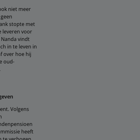
ook niet meer
 geen
ank stopte met
e leveren voor
. Nanda vindt
h in te leven in
f over hoe hij
e oud-
.
 geven
ent. Volgens
n
aandenpensioen
ommissie heeft
 te verhogen.