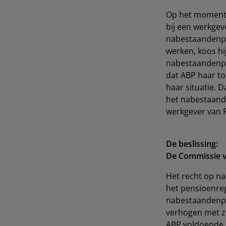
Op het moment d
bij een werkge
nabestaandenpe
werken, koos hi
nabestaandenpen
dat ABP haar to
haar situatie. 
het nabestaan
werkgever van 
De beslissing:
De Commissie v
Het recht op na
het pensioenre
nabestaandenpe
verhogen met z
ABP voldoende 