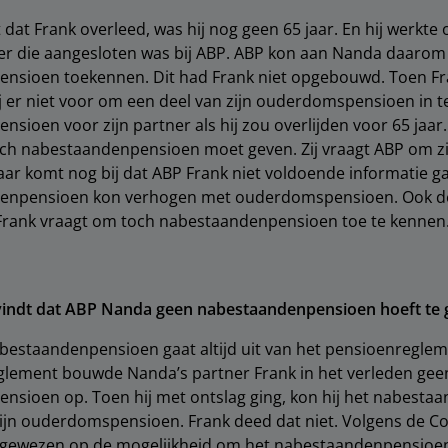
at Frank overleed, was hij nog geen 65 jaar. En hij werkte 
ver die aangesloten was bij ABP. ABP kon aan Nanda daarom
nsioen toekennen. Dit had Frank niet opgebouwd. Toen Fr
j er niet voor om een deel van zijn ouderdomspensioen in t
sioen voor zijn partner als hij zou overlijden voor 65 jaar
ch nabestaandenpensioen moet geven. Zij vraagt ABP om zic
Daar komt nog bij dat ABP Frank niet voldoende informatie ga
denpensioen kon verhogen met ouderdomspensioen. Ook d
Frank vraagt om toch nabestaandenpensioen toe te kennen
indt dat ABP Nanda geen nabestaandenpensioen hoeft te
bestaandenpensioen gaat altijd uit van het pensioenreglem
glement bouwde Nanda’s partner Frank in het verleden gee
nsioen op. Toen hij met ontslag ging, kon hij het nabest
ijn ouderdomspensioen. Frank deed dat niet. Volgens de C
gewezen op de mogelijkheid om het nabestaandenpensioen