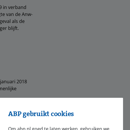
9 in verband
gte van de Anw-
geval als de
r blijft.
januari 2018
menlijke
ABP gebruikt cookies
Om abp.nl goed te laten werken, gebruiken we