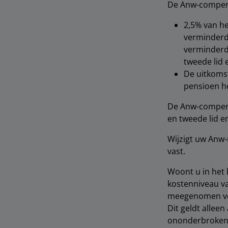
De Anw-compens
2,5% van he
verminderde
verminderde
tweede lid e
De uitkomst
pensioen h
De Anw-compensa
en tweede lid e
Wijzigt uw Anw-
vast.
Woont u in het 
kostenniveau va
meegenomen voo
Dit geldt allee
ononderbroken v