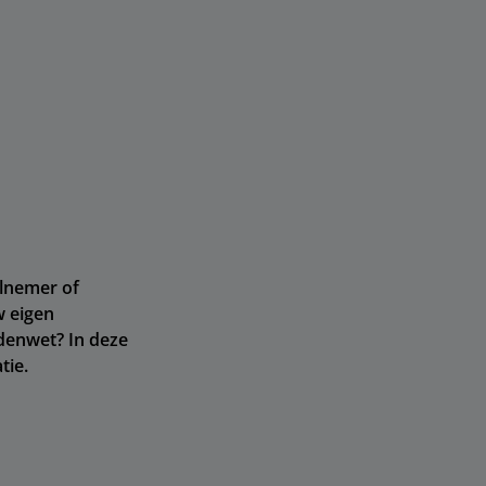
elnemer of
w eigen
denwet? In deze
tie.