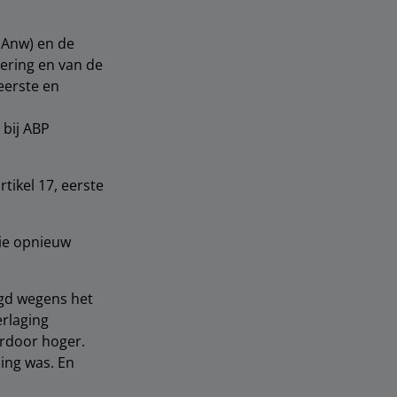
0 Anw) en de
ering en van de
eerste en
 bij ABP
ikel 17, eerste
tie opnieuw
agd wegens het
erlaging
rdoor hoger.
sing was. En