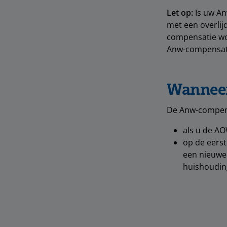
Let op:
Is uw An
met een overlij
compensatie wor
Anw-compensatie
Wanneer
De Anw-compens
als u de AOW
op de eerst
een nieuwe 
huishoudin