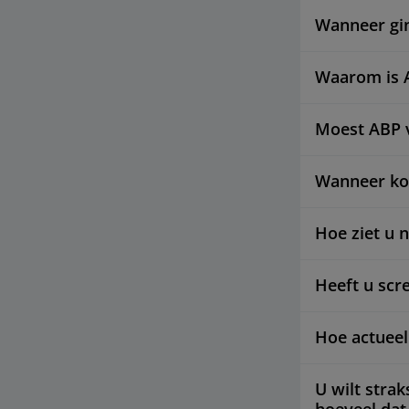
Wanneer gin
Waarom is 
Moest ABP 
Wanneer ko
Hoe ziet u 
Heeft u scr
Hoe actueel
U wilt stra