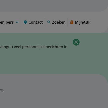
en pers
Contact
Zoeken
MijnABP
ngt u veel persoonlijke berichten in
2%