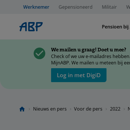
Werknemer
Gepensioneerd
Militair
W
Pensioen bij
We mailen u graag! Doet u mee?
Check of we uw e-mailadres hebben.
MijnABP. We mailen u meteen bij ee
Log in met DigiD
Nieuws en pers
Voor de pers
2022