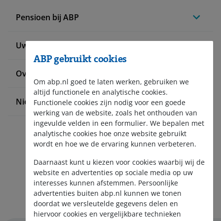
Pensioen bij ABP
Uw situatie verandert
ABP gebruikt cookies
Over ABP
Om abp.nl goed te laten werken, gebruiken we
altijd functionele en analytische cookies.
Nieuws en pers
Functionele cookies zijn nodig voor een goede
werking van de website, zoals het onthouden van
ingevulde velden in een formulier. We bepalen met
analytische cookies hoe onze website gebruikt
wordt en hoe we de ervaring kunnen verbeteren.
Daarnaast kunt u kiezen voor cookies waarbij wij de
website en advertenties op sociale media op uw
interesses kunnen afstemmen. Persoonlijke
Aanmelden nieuwsbrief
advertenties buiten abp.nl kunnen we tonen
doordat we versleutelde gegevens delen en
hiervoor cookies en vergelijkbare technieken