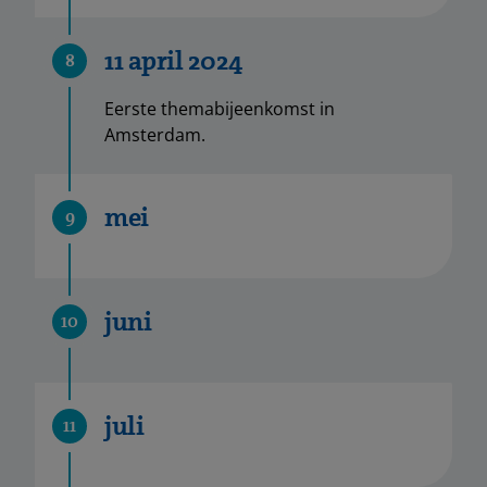
11 april 2024
8
Eerste themabijeenkomst in
Amsterdam.
mei
9
juni
10
juli
11