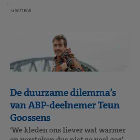
Goossens
De duurzame dilemma’s
van ABP-deelnemer Teun
Goossens
‘We kleden ons liever wat warmer
en verstoken dus niet zo veel gas’