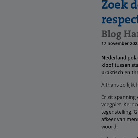
Zoek d
respec
Blog H
17 november 202
Nederland polar
kloof tussen sta
praktisch en th
Althans zo lijkt 
Er zit spanning
veegpiet. Kernc
tegenstelling. G
afkeer van mens
woord.