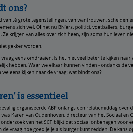
dt ons?
d van té grote tegenstellingen, van wantrouwen, schelden e
mens zich wel. Of het nu BN’ers, politici, voetballers, bur
 Ze krijgen van alles over zich heen, zijn soms hun leven ni
niet gekker worden.
 vraag eens omdraaien. Is het niet veel beter te kijken naar
ijk hebben. Waar we elkaar kunnen vinden - ondanks de ver
we eens kijken naar de vraag: wat bindt ons?
ren’ is essentieel
oevallig organiseerde ABP onlangs een relatiemiddag over d
 was Karen van Oudenhoven, directeur van het Sociaal en C
 onderzoek van het SCP blijkt dat sociaal onbehagen voor e
n de vraag hoe goed je je als burger kunt redden. De kans o