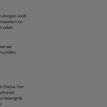
n dreigen voelt
gemeesters en
et zeker.
 wat we
schillen.
it thema. Een
ultureel
en belangrijk
p