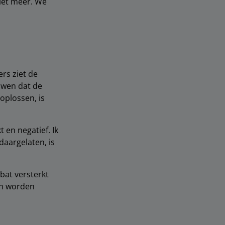
iet meer. We
rs ziet de
uwen dat de
 oplossen, is
 en negatief. Ik
daargelaten, is
bat versterkt
en worden