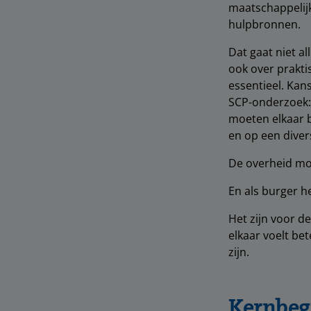
maatschappelijk
hulpbronnen.
Dat gaat niet al
ook over prakti
essentieel. Kan
SCP-onderzoek: 
moeten elkaar b
en op een diver
De overheid moe
En als burger h
Het zijn voor d
elkaar voelt be
zijn.
Kernbeg