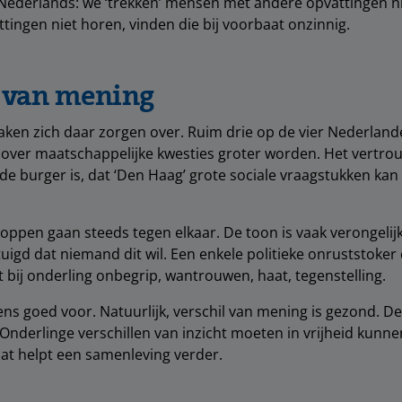
Nederlands: we ‘trekken’ mensen met andere opvattingen n
ttingen niet horen, vinden die bij voorbaat onzinnig.
l van mening
en zich daar zorgen over. Ruim drie op de vier Nederlande
 over maatschappelijke kwesties groter worden. Het vertro
 de burger is, dat ‘Den Haag’ grote sociale vraagstukken kan
oppen gaan steeds tegen elkaar. De toon is vaak verongelijkt
uigd dat niemand dit wil. Een enkele politieke onruststoker 
bij onderling onbegrip, wantrouwen, haat, tegenstelling.
ens goed voor. Natuurlijk, verschil van mening is gezond. De
Onderlinge verschillen van inzicht moeten in vrijheid kunn
at helpt een samenleving verder.