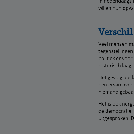
In hedendaags 
willen hun opva
Verschi
Veel mensen mak
tegenstellingen
politiek er voor
historisch laag.
Het gevolg: de k
ben ervan overt
niemand gebaat 
Het is ook nerg
de democratie. 
uitgesproken. D