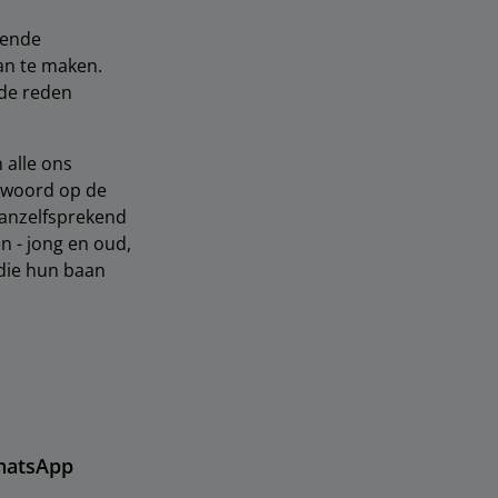
arende
van te maken.
 de reden
 alle ons
ntwoord op de
vanzelfsprekend
n - jong en oud,
die hun baan
hatsApp