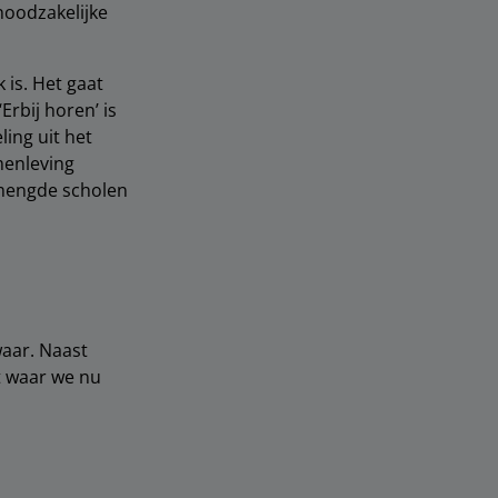
noodzakelijke
 is. Het gaat
Erbij horen’ is
ing uit het
menleving
emengde scholen
waar. Naast
t waar we nu