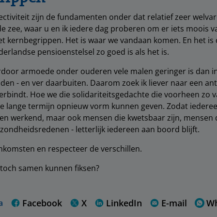
llectiviteit zijn de fundamenten onder dat relatief zeer welv
j de zee, waar u en ik iedere dag proberen om er iets moois 
et kernbegrippen. Het is waar we vandaan komen. En het is
rlandse pensioenstelsel zo goed is als het is.
rdoor armoede onder ouderen vele malen geringer is dan in
en - en ver daarbuiten. Daarom zoek ik liever naar een a
erbindt. Hoe we die solidariteitsgedachte die voorheen zo 
de lange termijn opnieuw vorm kunnen geven. Zodat iederee
en werkend, maar ook mensen die kwetsbaar zijn, mensen 
zondheidsredenen - letterlijk iedereen aan boord blijft.
komsten en respecteer de verschillen.
toch samen kunnen fiksen?
Facebook
X
LinkedIn
E-mail
W
a