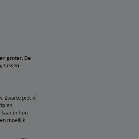
en groter. De
m, tussen
. Zwarte piet of
rip en
elkaar in hun
en moeilijk