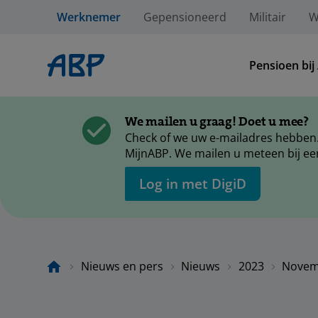
Werknemer
Gepensioneerd
Militair
W
Pensioen bij
We mailen u graag! Doet u mee?
Check of we uw e-mailadres hebben.
MijnABP. We mailen u meteen bij ee
Log in met DigiD
Nieuws en pers
Nieuws
2023
Novem