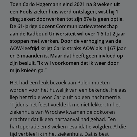
Toen Carlo Hagemann eind 2021 na 8 weken uit
een Pools ziekenhuis werd ontslagen, wist hij 1
ding zeker: doorwerken tot zijn 67e is geen optie.
De 61-jarige docent Communicatiewetenschap
aan de Radboud Universiteit wil over 1,5 tot 2 jaar
stoppen met werken. Door de verhoging van de
AOW-leeftijd krijgt Carlo straks AOW als hij 67 jaar
en 3 maanden is. Maar dat heeft geen invloed op
zijn besluit. “Ik wil voorkomen dat ik weer door
mijn knieën ga.”
Het had een leuk bezoek aan Polen moeten
worden voor het huwelijk van een bekende. Helaas
liep het tripje voor Carlo uit op een nachtmerrie.
“Tijdens het feest voelde ik me niet lekker. In het
ziekenhuis van Wrocław kwamen de doktoren
erachter dat ik een hartaanval had gehad. Een
hartoperatie en 8 weken revalidatie volgden. Al die
tijd verbleef ik in het ziekenhuis. Dat is best