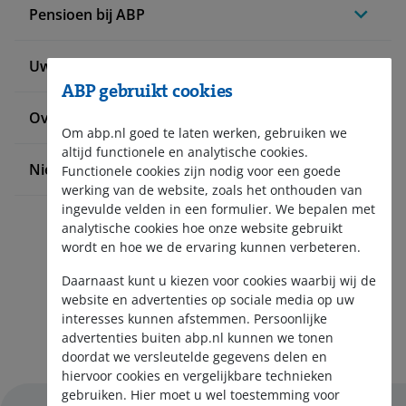
Pensioen bij ABP
Uw situatie verandert
ABP gebruikt cookies
Over ABP
Om abp.nl goed te laten werken, gebruiken we
altijd functionele en analytische cookies.
Nieuws en pers
Functionele cookies zijn nodig voor een goede
werking van de website, zoals het onthouden van
ingevulde velden in een formulier. We bepalen met
analytische cookies hoe onze website gebruikt
wordt en hoe we de ervaring kunnen verbeteren.
Daarnaast kunt u kiezen voor cookies waarbij wij de
website en advertenties op sociale media op uw
interesses kunnen afstemmen. Persoonlijke
Aanmelden nieuwsbrief
advertenties buiten abp.nl kunnen we tonen
doordat we versleutelde gegevens delen en
hiervoor cookies en vergelijkbare technieken
gebruiken. Hier moet u wel toestemming voor