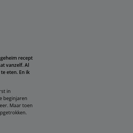
 geheim recept
at vanzelf. Al
te eten. En ik
st in
de beginjaren
meer. Maar toen
opgetrokken.