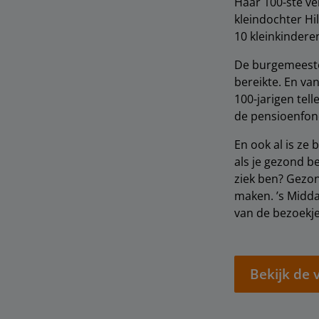
Haar 100-ste ve
kleindochter Hi
10 kleinkindere
De burgemeeste
bereikte. En v
100-jarigen tel
de pensioenfond
En ook al is ze
als je gezond be
ziek ben? Gezond
maken. ’s Midda
van de bezoekjes
Bekijk de