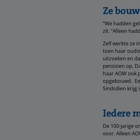
Ze bouwd
“We hadden geld
zit. “Alleen ha
Zelf werkte ze 
toen haar oudst
uitzoeken en da
pensioen op. Daa
haar AOW ook pe
opgebouwd. Eer
Sindsdien krijg
Iedere 
De 100-jarige o
voor. Alleen AOW