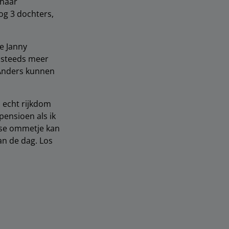
 haar
og 3 dochters,
e Janny
 steeds meer
 Anders kunnen
s echt rijkdom
pensioen als ik
ijkse ommetje kan
an de dag. Los