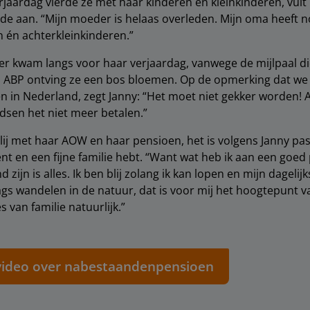
rjaardag vierde ze met haar kinderen en kleinkinderen, vult
lde aan. “Mijn moeder is helaas overleden. Mijn oma heeft n
n én achterkleinkinderen.”
r kwam langs voor haar verjaardag, vanwege de mijlpaal di
an ABP ontving ze een bos bloemen. Op de opmerking dat we
len in Nederland, zegt Janny: “Het moet niet gekker worden!
sen het niet meer betalen.”
 blij met haar AOW en haar pensioen, het is volgens Janny pa
nt en een fijne familie hebt. “Want wat heb ik aan een goed 
 zijn is alles. Ik ben blij zolang ik kan lopen en mijn dagel
gs wandelen in de natuur, dat is voor mij het hoogtepunt v
 van familie natuurlijk.”
 video over nabestaandenpensioen