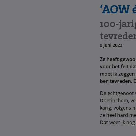
‘AOW é
100-jari
tevrede
9 juni 2023
Ze heeft gewoon
voor het feit da
moet ik zeggen 
ben tevreden. D
De echtgenoot v
Doetinchem, ver
karig, volgens 
ze heel hard me
Dat weet ik nog