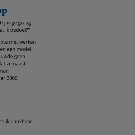
op
0-jarige graag
at ik bedoel?”
topte met werken
f en een model
bouwde geen
dat ze naast
 man
er 2000.
en ik dankbaar