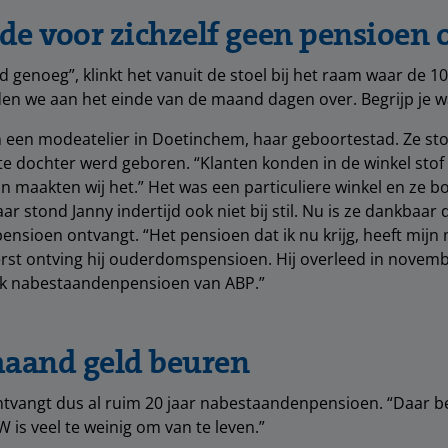
e voor zichzelf geen pensioen 
 genoeg”, klinkt het vanuit de stoel bij het raam waar de 10
dden we aan het einde van de maand dagen over. Begrijp je w
in een modeatelier in Doetinchem, haar geboortestad. Ze s
e dochter werd geboren. “Klanten konden in de winkel sto
n maakten wij het.” Het was een particuliere winkel en ze 
r stond Janny indertijd ook niet bij stil. Nu is ze dankbaar 
nsioen ontvangt. “Het pensioen dat ik nu krijg, heeft mijn
st ontving hij ouderdomspensioen. Hij overleed in novemb
 ik nabestaandenpensioen van ABP.”
maand geld beuren
ntvangt dus al ruim 20 jaar nabestaandenpensioen. “Daar b
 is veel te weinig om van te leven.”