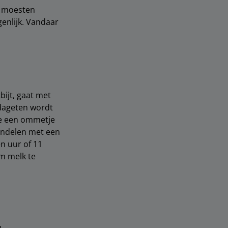
n moesten
enlijk. Vandaar
bijt, gaat met
ddageten wordt
ze een ommetje
Wandelen met een
en uur of 11
om melk te