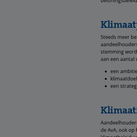
beloningsbeleid
Klimaat
Steeds meer be
aandeelhouders.
stemming worde
aan een aantal 
een ambitie
klimaatdoel
een strateg
Klimaat
Aandeelhouders
de AvA, ook op 