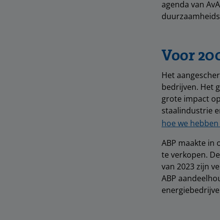
agenda van AvA’
duurzaamheidsdo
Voor 20
Het aangescherp
bedrijven. Het 
grote impact op
staalindustrie 
hoe we hebben
ABP maakte in o
te verkopen. De
van 2023 zijn v
ABP aandeelhoud
energiebedrijve