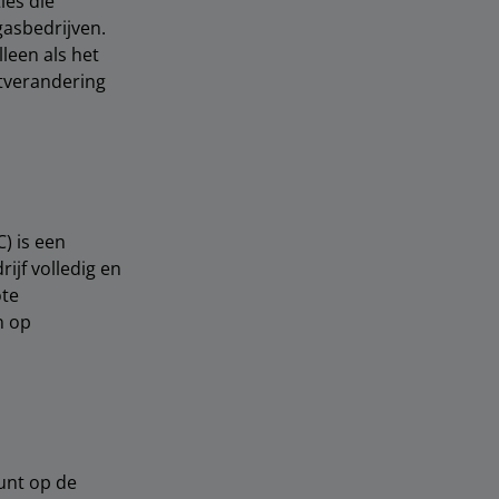
ies die
 gasbedrijven.
leen als het
atverandering
) is een
ijf volledig en
ote
n op
unt op de