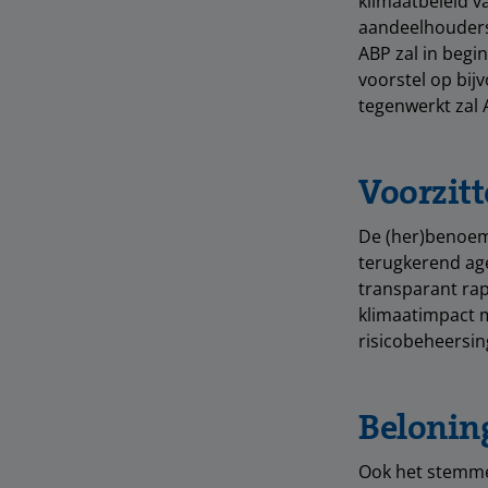
klimaatbeleid va
aandeelhoudersco
ABP zal in begi
voorstel op bij
tegenwerkt zal
Voorzit
De (her)benoemi
terugkerend age
transparant rap
klimaatimpact m
risicobeheersin
Belonin
Ook het stemme