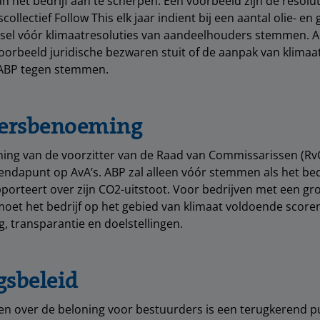
n het bedrijf aan te scherpen. Een voorbeeld zijn de resolut
llectief Follow This elk jaar indient bij een aantal olie- en
nsel vóór klimaatresoluties van aandeelhouders stemmen. Al
voorbeeld juridische bezwaren stuit of de aanpak van klima
 ABP tegen stemmen.
tersbenoeming
ng van de voorzitter van de Raad van Commissarissen (RvC
ndapunt op AvA’s. ABP zal alleen vóór stemmen als het bedr
porteert over zijn CO2-uitstoot. Voor bedrijven met een gr
oet het bedrijf op het gebied van klimaat voldoende score
g, transparantie en doelstellingen.
gsbeleid
n over de beloning voor bestuurders is een terugkerend p