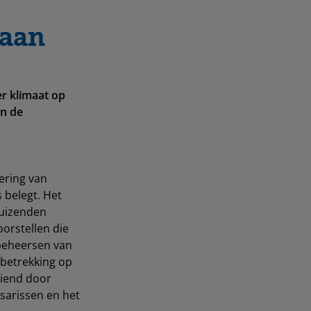
 aan
r klimaat op
in de
ering van
 belegt. Het
duizenden
oorstellen die
beheersen van
 betrekking op
diend door
sarissen en het