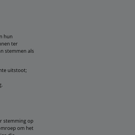
an hun
nnen ter
an stemmen als
te uitstoot;
g.
or stemming op
n omroep om het