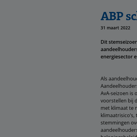
ABP sc
31 maart 2022
Dit stemseizoe
aandeelhoudersv
energiesector e
Als aandeelhou
Aandeelhouders 
AvA-seizoen is
voorstellen bij
met klimaat te
klimaatrisico’s
stemmingen over
aandeelhouders