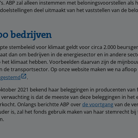
s. ABP zal alleen instemmen met beloningsvoorstellen als 
elstellingen deel uitmaakt van het vaststellen van de belo
00 bedrijven
te stembeleid voor klimaat geldt voor circa 2.000 beursg
gaat dan om bedrijven in de energiesector en in andere sec
 het klimaat hebben. Voorbeelden daarvan zijn de mijnbou
en de transportsector. Op onze website maken we na afloo
 gestemd
.
ktober 2021 bekend haar beleggingen in producenten van f
 verwachting is dat de meeste van deze beleggingen in het 
erkocht. Onlangs berichtte ABP over
de voortgang
van de ve
er is, zal het fonds gebruik maken van haar stemrecht bij 
n.