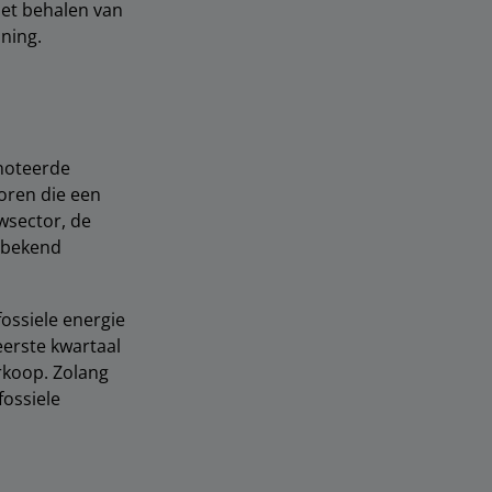
het behalen van
ning.
enoteerde
toren die een
wsector, de
p bekend
ossiele energie
eerste kwartaal
rkoop. Zolang
fossiele