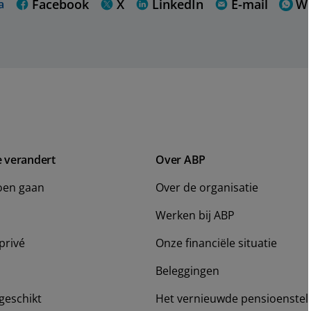
Facebook
X
LinkedIn
E-mail
W
a
e verandert
Over ABP
oen gaan
Over de organisatie
Werken bij ABP
privé
Onze financiële situatie
Beleggingen
geschikt
Het vernieuwde pensioenstel