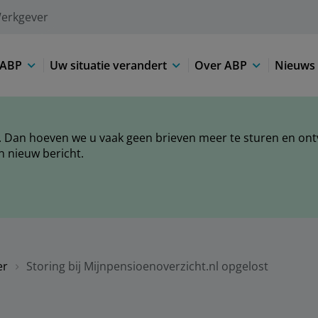
erkgever
 ABP
Uw situatie verandert
Over ABP
Nieuws 
 Dan hoeven we u vaak geen brieven meer te sturen en ontva
n nieuw bericht.
er
Storing bij Mijnpensioenoverzicht.nl opgelost