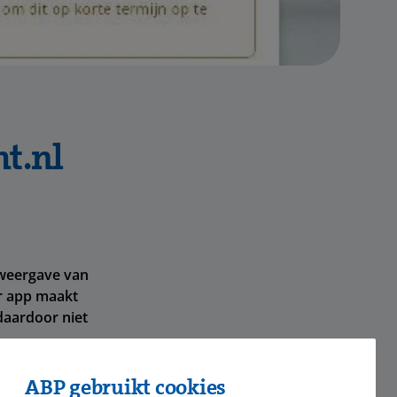
ht.nl
 weergave van
r app maakt
daardoor niet
ABP gebruikt cookies