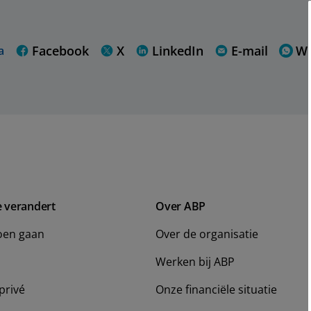
Facebook
X
LinkedIn
E-mail
W
a
e verandert
Over ABP
oen gaan
Over de organisatie
Werken bij ABP
privé
Onze financiële situatie