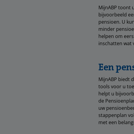
MijnABP toont u
bijvoorbeeld ee
pensioen. U kun
minder pensioe
helpen om eerst
inschatten wat 
Een pens
MijnABP biedt di
tools voor u toe
helpt u bijvoor
de Pensioenplan
uw pensioenbedr
stappenplan vol
met een belangr