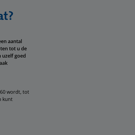
at?
een aantal
ten tot u de
 uzelf goed
vaak
60 wordt, tot
n kunt