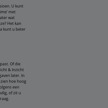
sioen. U kunt
time’ met
ater wat
uze? Het kan
a kunt u beter
past. Of die
icht & Inzicht
aven later. In
t zien hoe hoog
volgens een
ig, of zit u
raag.