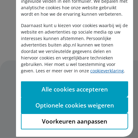
ingevulde velden in een formulier. We bepalen met
analytische cookies hoe onze website gebruikt
wordt en hoe we de ervaring kunnen verbeteren.
Daarnaast kunt u kiezen voor cookies waarbij wij de
website en advertenties op sociale media op uw
interesses kunnen afstemmen. Persoonlijke
Aanmelden nieuwsbrief
advertenties buiten abp.nl kunnen we tonen
doordat we versleutelde gegevens delen en
hiervoor cookies en vergelijkbare technieken
gebruiken. Hier moet u wel toestemming voor
geven. Lees er meer over in onze
cookieverklaring
.
Alle cookies accepteren
Disclaimer
Privacy
Optionele cookies weigeren
Cookies
English
Voorkeuren aanpassen
Toegankelijkheid