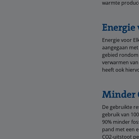
warmte produc
Energie 
Energie voor El
aangegaan met 
gebied rondom 
verwarmen van k
heeft ook hier
Minder 
De gebruikte r
gebruik van 10
90% minder foss
pand met een ei
CO2-uitstoot pe