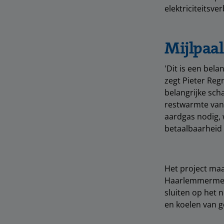
elektriciteitsv
Mijlpaal
'Dit is een bel
zegt Pieter Reg
belangrijke sch
restwarmte van
aardgas nodig, 
betaalbaarheid 
Het project maa
Haarlemmermeer
sluiten op het 
en koelen van 