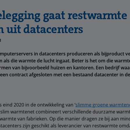
legging gaat restwarmte
n uit datacenters
1
mputerservers in datacenters produceren als bijproduct v
m als die warmte de lucht ingaat. Beter is het om die warmt
men van bijvoorbeeld huizen en kantoren. Een bedrijf waa
een contract afgesloten met een bestaand datacenter in d
 eind 2020 in de ontwikkeling van ‘
slimme groene warmtene
n slim warmtenet combineert verschillende duurzame warm
warmte van fabrieken. Op die manier dragen ze bij aan min
atacenters zijn geschikt als leverancier van restwarmte omda