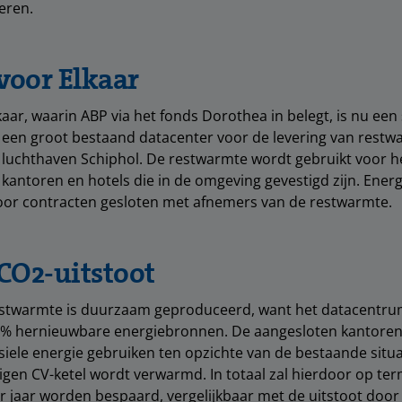
eren.
voor Elkaar
kaar, waarin ABP via het fonds Dorothea in belegt, is nu e
een groot bestaand datacenter voor de levering van restwa
luchthaven Schiphol. De restwarmte wordt gebruikt voor 
antoren en hotels die in de omgeving gevestigd zijn. Energ
voor contracten gesloten met afnemers van de restwarmte.
CO2-uitstoot
estwarmte is duurzaam geproduceerd, want het datacentr
0% hernieuwbare energiebronnen. De aangesloten kantoren
iele energie gebruiken ten opzichte van de bestaande situat
gen CV-ketel wordt verwarmd. In totaal zal hierdoor op ter
r jaar worden bespaard, vergelijkbaar met de uitstoot door h