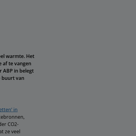
eel warmte. Het
e af te vangen
r ABP in belegt
e buurt van
tten’ in
tebronnen,
der CO2-
t ze veel