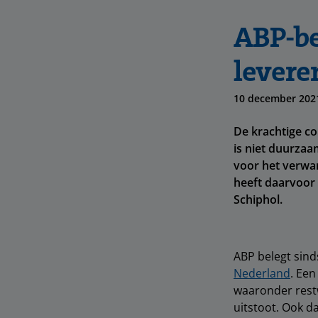
ABP-be
levere
10 december 202
De krachtige co
is niet duurzaa
voor het verwar
heeft daarvoor 
Schiphol.
ABP belegt sinds
Nederland
. Ee
waaronder rest
uitstoot. Ook d