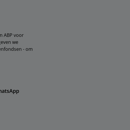
an ABP voor
 geven we
oenfondsen - om
hatsApp