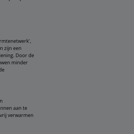
armtenetwerk',
n zijn een
iening. Door de
ouwen minder
de
in
nnen aan te
lvrij verwarmen