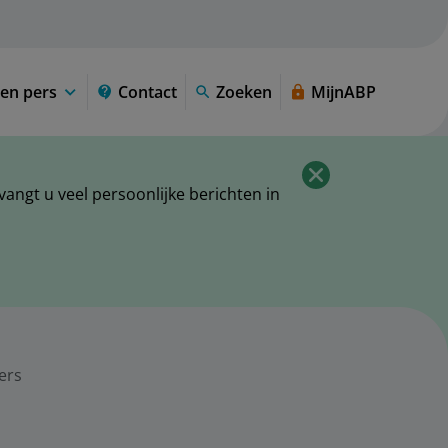
en pers
Contact
Zoeken
MijnABP
ngt u veel persoonlijke berichten in
ers