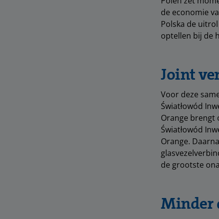
Polen zet momen
de economie va
Polska de uitro
optellen bij de
Joint ve
Voor deze same
Światłowód Inw
Orange brengt 
Światłowód Inwe
Orange. Daarnaa
glasvezelverbin
de grootste ona
Minder d