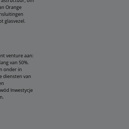
frastructuur, om
kan Orange
nsluitingen
t glasvezel.
nt venture aan:
lang van 50%.
n onder in
de diensten van
en
łowód Inwestycje
n.