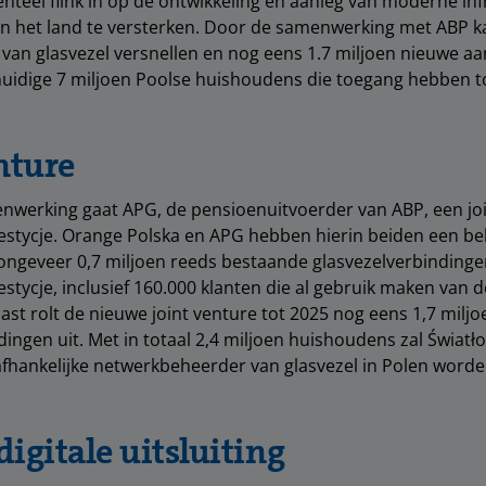
teel flink in op de ontwikkeling en aanleg van moderne in
n het land te versterken. Door de samenwerking met ABP 
l van glasvezel versnellen en nog eens 1.7 miljoen nieuwe aa
 huidige 7 miljoen Poolse huishoudens die toegang hebben to
nture
nwerking gaat APG, de pensioenuitvoerder van ABP, een joi
estycje. Orange Polska en APG hebben hierin beiden een be
ongeveer 0,7 miljoen reeds bestaande glasvezelverbindinge
stycje, inclusief 160.000 klanten die al gebruik maken van 
st rolt de nieuwe joint venture tot 2025 nog eens 1,7 miljo
dingen uit. Met in totaal 2,4 miljoen huishoudens zal Świat
fhankelijke netwerkbeheerder van glasvezel in Polen worde
igitale uitsluiting