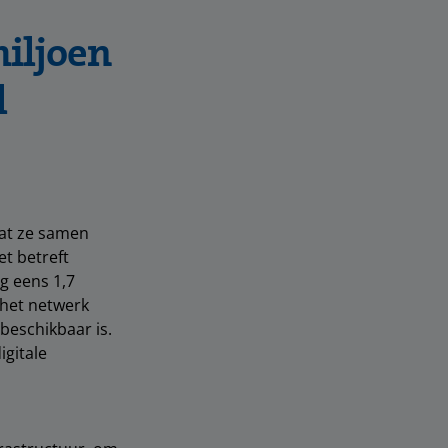
miljoen
l
at ze samen
t betreft
og eens 1,7
 het netwerk
beschikbaar is.
igitale