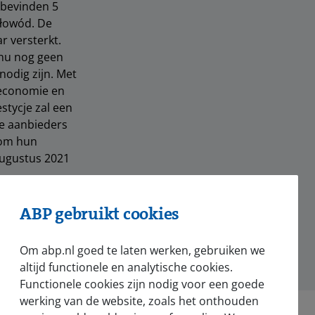
 bevinden 5
tłowód. De
r versterkt.
 nu nog geen
nodig zijn. Met
 economie en
estycje zal een
e aanbieders
 om hun
augustus 2021
ABP gebruikt cookies
hatsApp
Om abp.nl goed te laten werken, gebruiken we
altijd functionele en analytische cookies.
Functionele cookies zijn nodig voor een goede
werking van de website, zoals het onthouden