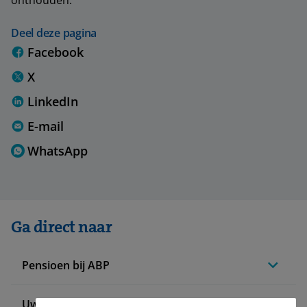
onthouden.
Deel deze pagina
Facebook
X
LinkedIn
E-mail
WhatsApp
Ga direct naar
Pensioen bij ABP
Uw situatie verandert