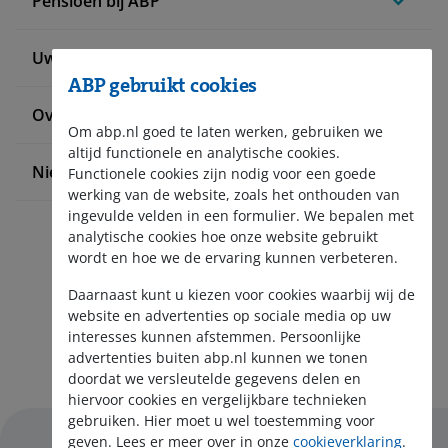
Pensioen bij ABP
Uw situatie verandert
ABP gebruikt cookies
Over ABP
Om abp.nl goed te laten werken, gebruiken we
altijd functionele en analytische cookies.
Nieuws en pers
Functionele cookies zijn nodig voor een goede
werking van de website, zoals het onthouden van
ingevulde velden in een formulier. We bepalen met
analytische cookies hoe onze website gebruikt
wordt en hoe we de ervaring kunnen verbeteren.
Daarnaast kunt u kiezen voor cookies waarbij wij de
website en advertenties op sociale media op uw
interesses kunnen afstemmen. Persoonlijke
Aanmelden nieuwsbrief
advertenties buiten abp.nl kunnen we tonen
doordat we versleutelde gegevens delen en
hiervoor cookies en vergelijkbare technieken
gebruiken. Hier moet u wel toestemming voor
geven. Lees er meer over in onze
cookieverklaring
.