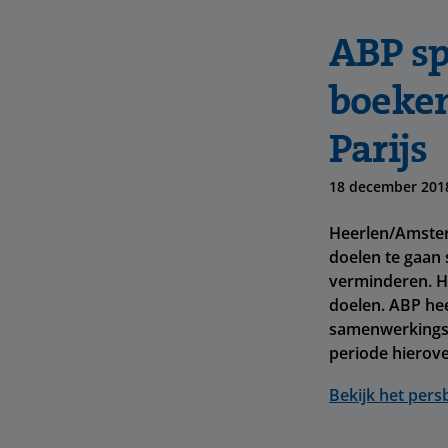
ABP sp
boeken
Parijs
18 december 201
Heerlen/Amster
doelen te gaan 
verminderen. H
doelen. ABP he
samenwerkingsve
periode hierov
Bekijk het pers