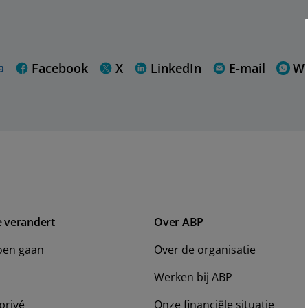
Facebook
X
LinkedIn
E-mail
W
a
e verandert
Over ABP
oen gaan
Over de organisatie
Werken bij ABP
privé
Onze financiële situatie