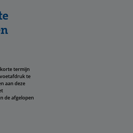
te
en
korte termijn
-voetafdruk te
en aan deze
et
in de afgelopen