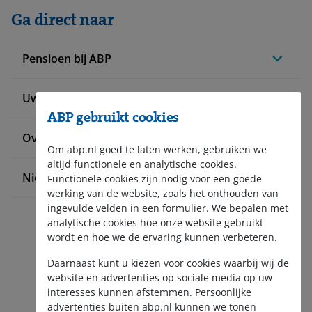
Ga direct naar
Pensioen bij ABP
Uw situatie verandert
ABP gebruikt cookies
Over ABP
Om abp.nl goed te laten werken, gebruiken we
altijd functionele en analytische cookies.
Nieuws en pers
Functionele cookies zijn nodig voor een goede
werking van de website, zoals het onthouden van
ingevulde velden in een formulier. We bepalen met
analytische cookies hoe onze website gebruikt
wordt en hoe we de ervaring kunnen verbeteren.
Daarnaast kunt u kiezen voor cookies waarbij wij de
website en advertenties op sociale media op uw
interesses kunnen afstemmen. Persoonlijke
Aanmelden nieuwsbrief
advertenties buiten abp.nl kunnen we tonen