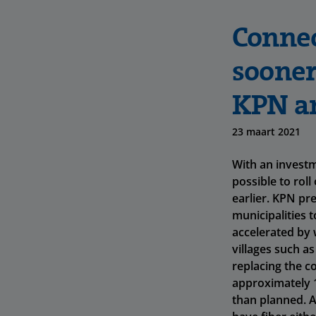
Connec
sooner
KPN a
23 maart 2021
With an investm
possible to roll
earlier. KPN pr
municipalities t
accelerated by 
villages such a
replacing the c
approximately 1
than planned. A