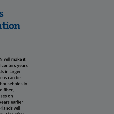
s
ation
 will make it
l centers years
s in larger
areas can be
 households in
 fiber,
sses on
years earlier
rlands will