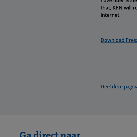
have fiber eith
that, KPN will 
internet.
Download Press
Deel deze pagin
Ga direct naar