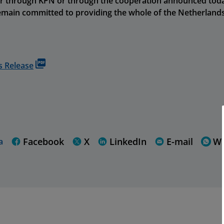
er through KPN or through the cooperation announced toda
remain committed to providing the whole of the Netherland
 Release
Facebook
X
LinkedIn
E-mail
W
a