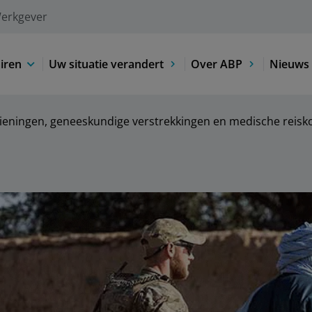
erkgever
iren
Uw situatie verandert
Over ABP
Nieuws 
ieningen, geneeskundige verstrekkingen en medische reisk