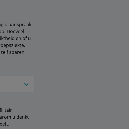
ang u aanspraak
op. Hoeveel
ktheid en of u
oepsziekte.
 zelf sparen
litair
aarom u denkt
eeft.