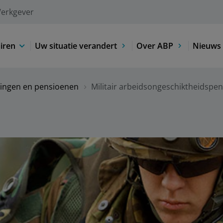
erkgever
iren
Uw situatie verandert
Over ABP
Nieuws 
ringen en pensioenen
Militair arbeidsongeschiktheidspe