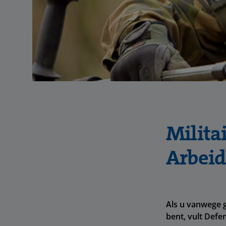
Milita
Arbeid
Als u vanwege g
bent, vult Defe