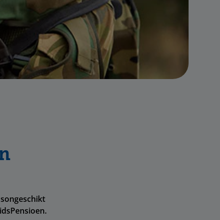
en
dsongeschikt
eidsPensioen.