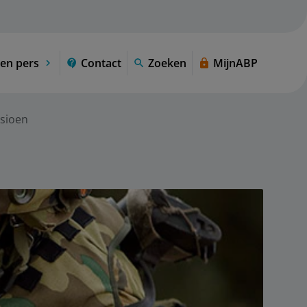
en pers
Contact
Zoeken
MijnABP
nsioen