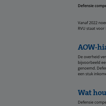
Defensie compe
Vanaf 2022 noem
RVU staat voor 
AOW-hi
De overheid ve
bijvoorbeeld ee
genoemd. Defen
een stuk inkome
Wat hou
Defensie compen