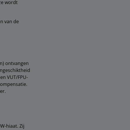
ze wordt
en van de
en) ontvangen
ongeschiktheid
 een VUT/FPU-
 compensatie.
er.
-hiaat. Zij