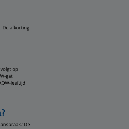
 De afkorting
volgt op
OW-gat
OW-leeftijd
n?
aanspraak.’ De