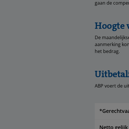
gaan de compen
Hoogte 
De maandelijkse
aanmerking kom
het bedrag.
Uitbetal
ABP voert de ui
*Gerechtva
Netto gelijk