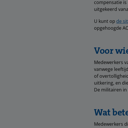
compensatie is
uitgekeerd van
U kunt op
de si
opgehoogde AOW
Voor wie
Medewerkers van
vanwege leeftij
of overtollighe
uitkering, en d
De militairen i
Wat bete
Medewerkers di