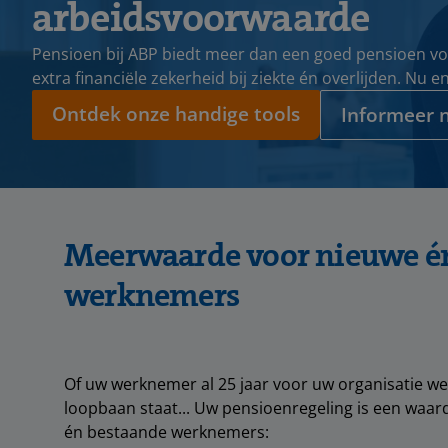
arbeidsvoorwaarde
Pensioen bij ABP biedt meer dan een goed pensioen vo
extra financiële zekerheid bij ziekte én overlijden. Nu e
Ontdek onze handige tools
Informeer 
Meerwaarde voor nieuwe é
werknemers
Of uw werknemer al 25 jaar voor uw organisatie we
loopbaan staat... Uw pensioenregeling is een waa
én bestaande werknemers: