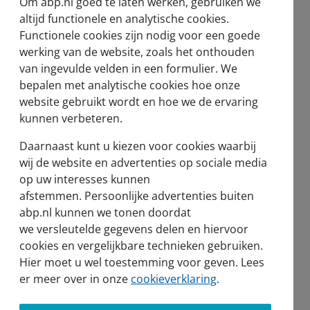
Om abp.nl goed te laten werken, gebruiken we
altijd functionele en analytische cookies.
nsioenregeling in het kort
Functionele cookies zijn nodig voor een goede
l werkgever rondom pensioen
werking van de website, zoals het onthouden
van ingevulde velden in een formulier. We
urzame inzetbaarheid
bepalen met analytische cookies hoe onze
website gebruikt wordt en hoe we de ervaring
deo's en webinars
kunnen verbeteren.
t vernieuwde pensioenstelsel
Daarnaast kunt u kiezen voor cookies waarbij
nsioenambassadeurs
wij de website en advertenties op sociale media
op uw interesses kunnen
ctoren
afstemmen. Persoonlijke advertenties buiten
abp.nl kunnen we tonen doordat
nmelden bij ABP
we versleutelde gegevens delen en hiervoor
gelstalige pensioeninformatie
cookies en vergelijkbare technieken gebruiken.
Hier moet u wel toestemming voor geven. Lees
erwaarde pensioen
er meer over in onze
cookieverklaring
.