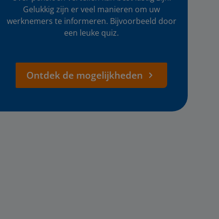
Gelukkig zijn er veel manieren om uw
werknemers te informeren. Bijvoorbeeld door
een leuke quiz.
Ontdek de mogelijkheden