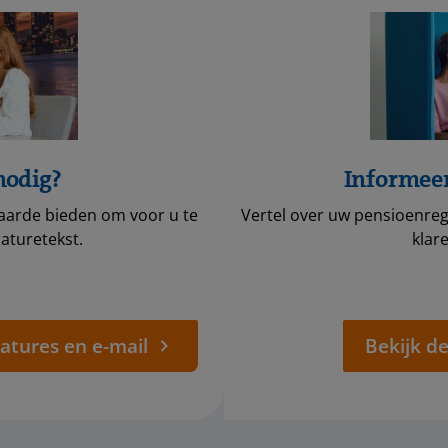
nodig?
Informee
aarde bieden om voor u te
Vertel over uw pensioenrege
aturetekst.
klare
atures en e-mail
Bekijk de